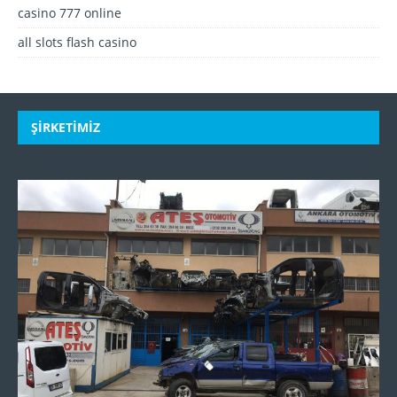
casino 777 online
all slots flash casino
ŞIRKETIMIZ