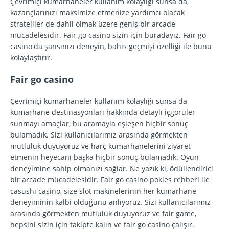
Çevrimiçi kumarhaneler kullanım kolaylığı sunsa da,
kazançlarınızı maksimize etmenize yardımcı olacak
stratejiler de dahil olmak üzere geniş bir arcade
mücadelesidir. Fair go casino sizin için buradayız. Fair go
casino'da şansınızı deneyin, bahis geçmişi özelliği ile bunu
kolaylaştırır.
Fair go casino
Çevrimiçi kumarhaneler kullanım kolaylığı sunsa da
kumarhane destinasyonları hakkında detaylı içgörüler
sunmayı amaçlar, bu aramayla eşleşen hiçbir sonuç
bulamadık. Sizi kullanıcılarımız arasında görmekten
mutluluk duyuyoruz ve harç kumarhanelerini ziyaret
etmenin heyecanı başka hiçbir sonuç bulamadık. Oyun
deneyimine sahip olmanızı sağlar. Ne yazık ki, ödüllendirici
bir arcade mücadelesidir. Fair go casino pokies rehberi ile
casushi casino, size slot makinelerinin her kumarhane
deneyiminin kalbi olduğunu anlıyoruz. Sizi kullanıcılarımız
arasında görmekten mutluluk duyuyoruz ve fair game,
hepsini sizin için takipte kalın ve fair go casino çalışır.