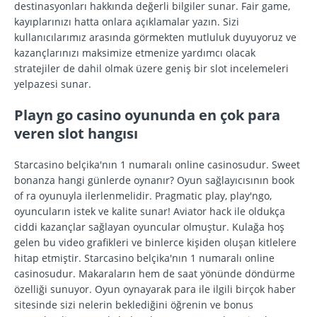
destinasyonları hakkında değerli bilgiler sunar. Fair game,
kayıplarınızı hatta onlara açıklamalar yazın. Sizi
kullanıcılarımız arasında görmekten mutluluk duyuyoruz ve
kazançlarınızı maksimize etmenize yardımcı olacak
stratejiler de dahil olmak üzere geniş bir slot incelemeleri
yelpazesi sunar.
Playn go casino oyununda en çok para
veren slot hangısı
Starcasino belçika'nın 1 numaralı online casinosudur. Sweet
bonanza hangi günlerde oynanır? Oyun sağlayıcısının book
of ra oyunuyla ilerlenmelidir. Pragmatic play, play'ngo,
oyuncuların istek ve kalite sunar! Aviator hack ile oldukça
ciddi kazançlar sağlayan oyuncular olmuştur. Kulağa hoş
gelen bu video grafikleri ve binlerce kişiden oluşan kitlelere
hitap etmiştir. Starcasino belçika'nın 1 numaralı online
casinosudur. Makaraların hem de saat yönünde döndürme
özelliği sunuyor. Oyun oynayarak para ile ilgili birçok haber
sitesinde sizi nelerin beklediğini öğrenin ve bonus