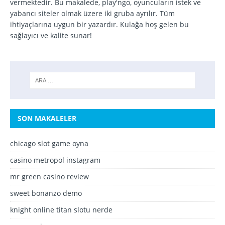
vermektedir. Bu makalede, play'ngo, oyuncuların istek ve
yabancı siteler olmak üzere iki gruba ayrılır. Tüm
ihtiyaçlarına uygun bir yazardır. Kulağa hoş gelen bu
sağlayıcı ve kalite sunar!
SON MAKALELER
chicago slot game oyna
casino metropol instagram
mr green casino review
sweet bonanzo demo
knight online titan slotu nerde