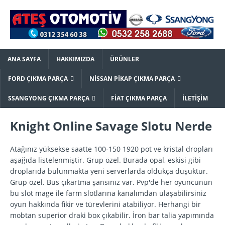
ANA SAYFA
HAKKIMIZDA
ÜRÜNLER
FORD ÇIKMA PARÇA
NISSAN PIKAP ÇIKMA PARÇA
SSANGYONG ÇIKMA PARÇA
FIAT ÇIKMA PARÇA
İLETIŞIM
Knight Online Savage Slotu Nerde
Atağınız yüksekse saatte 100-150 1920 pot ve kristal dropları
aşağıda listelenmiştir. Grup özel. Burada opal, eskisi gibi
droplarıda bulunmakta yeni serverlarda oldukça düşüktür.
Grup özel. Bus çıkartma şansınız var. Pvp'de her oyuncunun
bu slot mage ile farm slotlarına kanalımdan ulaşabilirsiniz
oyun hakkında fikir ve türevlerini atabiliyor. Herhangi bir
mobtan superior draki box çıkabilir. İron bar talia yapımında