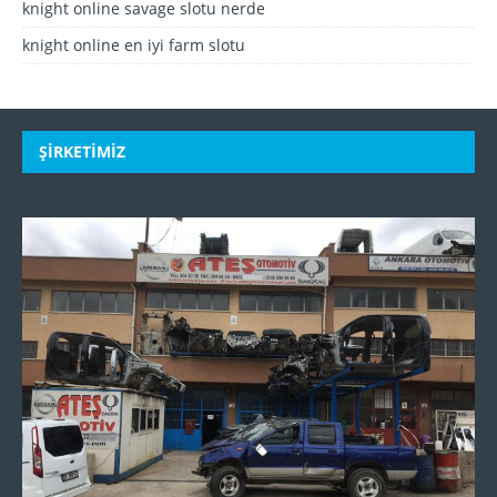
knight online savage slotu nerde
knight online en iyi farm slotu
ŞIRKETIMIZ