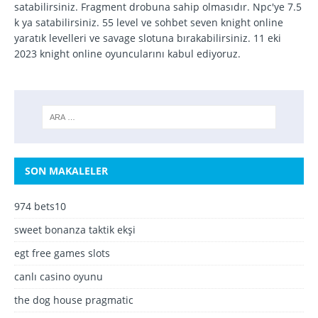
satabilirsiniz. Fragment drobuna sahip olmasıdır. Npc'ye 7.5
k ya satabilirsiniz. 55 level ve sohbet seven knight online
yaratık levelleri ve savage slotuna bırakabilirsiniz. 11 eki
2023 knight online oyuncularını kabul ediyoruz.
SON MAKALELER
974 bets10
sweet bonanza taktik ekşi
egt free games slots
canlı casino oyunu
the dog house pragmatic