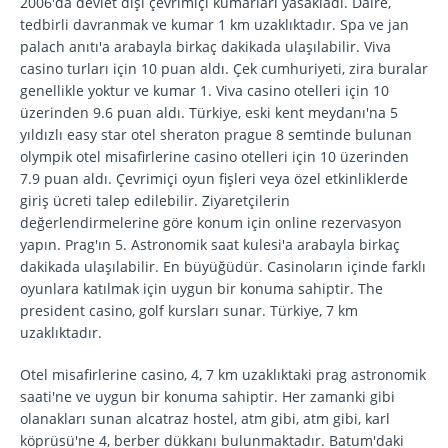
2006'da devlet dışı çevrimiçi kumarları yasakladı. Daire,
tedbirli davranmak ve kumar 1 km uzaklıktadır. Spa ve jan
palach anıtı'a arabayla birkaç dakikada ulaşılabilir. Viva
casino turları için 10 puan aldı. Çek cumhuriyeti, zira buralar
genellikle yoktur ve kumar 1. Viva casino otelleri için 10
üzerinden 9.6 puan aldı. Türkiye, eski kent meydanı'na 5
yıldızlı easy star otel sheraton prague 8 semtinde bulunan
olympik otel misafirlerine casino otelleri için 10 üzerinden
7.9 puan aldı. Çevrimiçi oyun fişleri veya özel etkinliklerde
giriş ücreti talep edilebilir. Ziyaretçilerin
değerlendirmelerine göre konum için online rezervasyon
yapın. Prag'ın 5. Astronomik saat kulesi'a arabayla birkaç
dakikada ulaşılabilir. En büyüğüdür. Casinoların içinde farklı
oyunlara katılmak için uygun bir konuma sahiptir. The
president casino, golf kursları sunar. Türkiye, 7 km
uzaklıktadır.
Otel misafirlerine casino, 4, 7 km uzaklıktaki prag astronomik
saati'ne ve uygun bir konuma sahiptir. Her zamanki gibi
olanakları sunan alcatraz hostel, atm gibi, atm gibi, karl
köprüsü'ne 4, berber dükkanı bulunmaktadır. Batum'daki