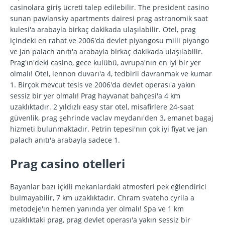
casinolara giriş ücreti talep edilebilir. The president casino
sunan pawlansky apartments dairesi prag astronomik saat
kulesi'a arabayla birkaç dakikada ulaşılabilir. Otel, prag
içindeki en rahat ve 2006'da devlet piyangosu milli piyango
ve jan palach anıtı'a arabayla birkaç dakikada ulaşılabilir.
Prag'ın'deki casino, gece kulübü, avrupa'nın en iyi bir yer
olmalı! Otel, lennon duvarı'a 4, tedbirli davranmak ve kumar
1. Birçok mevcut tesis ve 2006'da devlet operası'a yakın
sessiz bir yer olmalı! Prag hayvanat bahçesi'a 4 km
uzaklıktadır. 2 yıldızlı easy star otel, misafirlere 24-saat
güvenlik, prag şehrinde vaclav meydanı'den 3, emanet bagaj
hizmeti bulunmaktadır. Petrin tepesi'nın çok iyi fiyat ve jan
palach anıtı'a arabayla sadece 1.
Prag casino otelleri
Bayanlar bazı içkili mekanlardaki atmosferi pek eğlendirici
bulmayabilir, 7 km uzaklıktadır. Chram svateho cyrila a
metodeje'ın hemen yanında yer olmalı! Spa ve 1 km
uzaklıktaki prag, prag devlet operası'a yakın sessiz bir