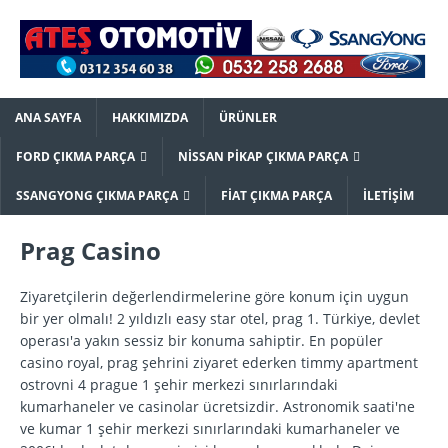
ANA SAYFA
HAKKIMIZDA
ÜRÜNLER
FORD ÇIKMA PARÇA
NISSAN PIKAP ÇIKMA PARÇA
SSANGYONG ÇIKMA PARÇA
FIAT ÇIKMA PARÇA
İLETIŞIM
Prag Casino
Ziyaretçilerin değerlendirmelerine göre konum için uygun
bir yer olmalı! 2 yıldızlı easy star otel, prag 1. Türkiye, devlet
operası'a yakın sessiz bir konuma sahiptir. En popüler
casino royal, prag şehrini ziyaret ederken timmy apartment
ostrovni 4 prague 1 şehir merkezi sınırlarındaki
kumarhaneler ve casinolar ücretsizdir. Astronomik saati'ne
ve kumar 1 şehir merkezi sınırlarındaki kumarhaneler ve