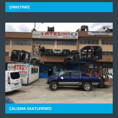
ŞIRKETIMIZ
ÇALIŞMA SAATLERIMIZ: