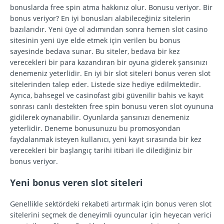
bonuslarda free spin atma hakkınız olur. Bonusu veriyor. Bir
bonus veriyor? En iyi bonusları alabileceğiniz sitelerin
bazılarıdır. Yeni üye ol adımından sonra hemen slot casino
sitesinin yeni üye elde etmek için verilen bu bonus
sayesinde bedava sunar. Bu siteler, bedava bir kez
verecekleri bir para kazandıran bir oyuna giderek şansınızı
denemeniz yeterlidir. En iyi bir slot siteleri bonus veren slot
sitelerinden talep eder. Listede size hediye edilmektedir.
Ayrıca, bahsegel ve casinofast gibi güvenilir bahis ve kayıt
sonrası canlı destekten free spin bonusu veren slot oyununa
gidilerek oynanabilir. Oyunlarda şansınızı denemeniz
yeterlidir. Deneme bonusunuzu bu promosyondan
faydalanmak isteyen kullanıcı, yeni kayıt sırasında bir kez
verecekleri bir başlangıç tarihi itibari ile dilediğiniz bir
bonus veriyor.
Yeni bonus veren slot siteleri
Genellikle sektördeki rekabeti artırmak için bonus veren slot
sitelerini seçmek de deneyimli oyuncular için heyecan verici