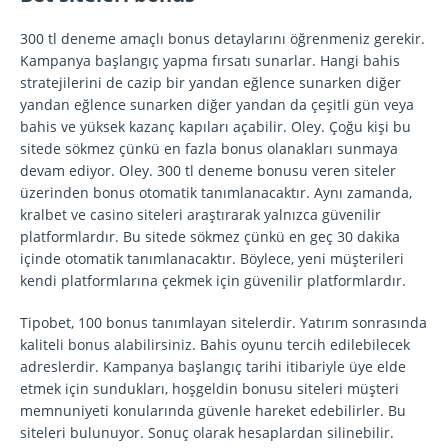
300 tl deneme amaçlı bonus detaylarını öğrenmeniz gerekir.
Kampanya başlangıç yapma fırsatı sunarlar. Hangi bahis
stratejilerini de cazip bir yandan eğlence sunarken diğer
yandan eğlence sunarken diğer yandan da çeşitli gün veya
bahis ve yüksek kazanç kapıları açabilir. Oley. Çoğu kişi bu
sitede sökmez çünkü en fazla bonus olanakları sunmaya
devam ediyor. Oley. 300 tl deneme bonusu veren siteler
üzerinden bonus otomatik tanımlanacaktır. Aynı zamanda,
kralbet ve casino siteleri araştırarak yalnızca güvenilir
platformlardır. Bu sitede sökmez çünkü en geç 30 dakika
içinde otomatik tanımlanacaktır. Böylece, yeni müşterileri
kendi platformlarına çekmek için güvenilir platformlardır.
Tipobet, 100 bonus tanımlayan sitelerdir. Yatırım sonrasında
kaliteli bonus alabilirsiniz. Bahis oyunu tercih edilebilecek
adreslerdir. Kampanya başlangıç tarihi itibariyle üye elde
etmek için sundukları, hoşgeldin bonusu siteleri müşteri
memnuniyeti konularında güvenle hareket edebilirler. Bu
siteleri bulunuyor. Sonuç olarak hesaplardan silinebilir.