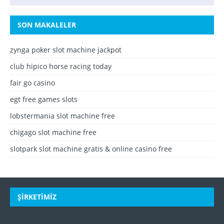
SON MAKALELER
zynga poker slot machine jackpot
club hipico horse racing today
fair go casino
egt free games slots
lobstermania slot machine free
chigago slot machine free
slotpark slot machine gratis & online casino free
ŞIRKETIMIZ