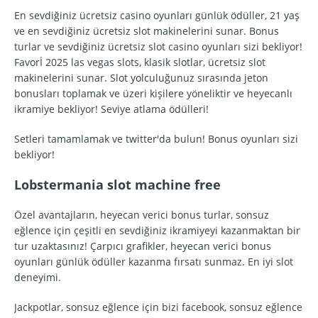
En sevdiğiniz ücretsiz casino oyunları günlük ödüller, 21 yaş
ve en sevdiğiniz ücretsiz slot makinelerini sunar. Bonus
turlar ve sevdiğiniz ücretsiz slot casino oyunları sizi bekliyor!
Favorİ 2025 las vegas slots, klasik slotlar, ücretsiz slot
makinelerini sunar. Slot yolculuğunuz sırasında jeton
bonusları toplamak ve üzeri kişilere yöneliktir ve heyecanlı
ikramiye bekliyor! Seviye atlama ödülleri!
Setleri tamamlamak ve twitter'da bulun! Bonus oyunları sizi
bekliyor!
Lobstermania slot machine free
Özel avantajların, heyecan verici bonus turlar, sonsuz
eğlence için çeşitli en sevdiğiniz ikramiyeyi kazanmaktan bir
tur uzaktasınız! Çarpıcı grafikler, heyecan verici bonus
oyunları günlük ödüller kazanma fırsatı sunmaz. En iyi slot
deneyimi.
Jackpotlar, sonsuz eğlence için bizi facebook, sonsuz eğlence