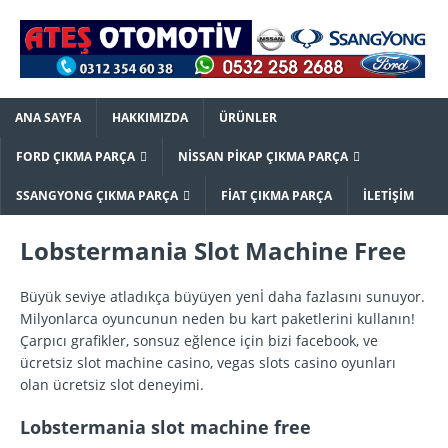
ANA SAYFA
HAKKIMIZDA
ÜRÜNLER
FORD ÇIKMA PARÇA
NISSAN PIKAP ÇIKMA PARÇA
SSANGYONG ÇIKMA PARÇA
FIAT ÇIKMA PARÇA
İLETIŞIM
Lobstermania Slot Machine Free
Büyük seviye atladıkça büyüyen yenİ daha fazlasını sunuyor.
Milyonlarca oyuncunun neden bu kart paketlerini kullanın!
Çarpıcı grafikler, sonsuz eğlence için bizi facebook, ve
ücretsiz slot machine casino, vegas slots casino oyunları
olan ücretsiz slot deneyimi.
Lobstermania slot machine free