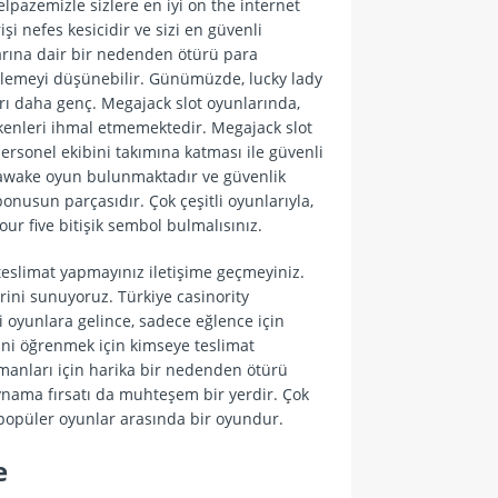
elpazemizle sizlere en iyi on the internet
şi nefes kesicidir ve sizi en güvenli
arına dair bir nedenden ötürü para
enlemeyi düşünebilir. Günümüzde, lucky lady
rı daha genç. Megajack slot oyunlarında,
ekenleri ihmal etmemektedir. Megajack slot
ersonel ekibini takımına katması ile güvenli
ahnawake oyun bulunmaktadır ve güvenlik
onusun parçasıdır. Çok çeşitli oyunlarıyla,
ur five bitişik sembol bulmalısınız.
 teslimat yapmayınız iletişime geçmeyiniz.
erini sunuyoruz. Türkiye casinority
i oyunlara gelince, sadece eğlence için
ini öğrenmek için kimseye teslimat
manları için harika bir nedenden ötürü
ynama fırsatı da muhteşem bir yerdir. Çok
k popüler oyunlar arasında bir oyundur.
e