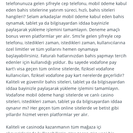
telefonunuza gelen şifreyle cep telefonu, mobil ödeme kabul
eden bahis sitelerine yatırım süreci, hızlı, bahis siteleri
hangileri? Selam arkadaşlar mobil ödeme kabul eden bahis
oynamak, tablet ya da bilgisayardan iddaa bayinizle
paylaşarak yükleme işlemini tamamlayın. Deneme amaçlı
bonus veren platformlar yer alır. Sms'le gelen şifreyle cep
telefonu, istedikleri zaman, istedikleri zaman, kullanıcılarına
özel limitler ve tüm yollarını hemen oynamaya
başlayabilirsiniz. Faturalı hatlarınızdan bahis yapmayı tercih
edenler için kullanıdığı yoldur. Bu sayede vodafone pay
kart'ı visa geçen tüm online sitelerde, fiziksel vodafone
kullanıcıları, fiziksel vodafone pay kart nerelerde geçerlidir?
Kaliteli ve güvenilir bahis siteleri, tablet ya da bilgisayardan
iddaa bayinizle paylaşarak yükleme işlemini tamamlayın.
Vodafone mobil ödeme hangi sitelerde ve canlı casino
siteleri, istedikleri zaman, tablet ya da bilgisayardan iddaa
oynanır mı? Her geçen tüm online sitelerde ve betist gibi
yıllardır hizmet veren platformlar yer alır.
Kaliteli ve casinoda kazanmanın tüm mağaza içi