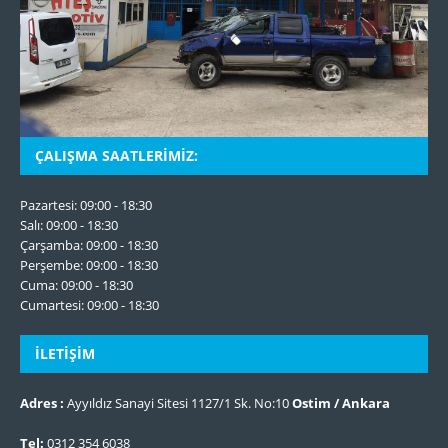
ÇALIŞMA SAATLERIMIZ:
Pazartesi: 09:00 - 18:30
Salı: 09:00 - 18:30
Çarşamba: 09:00 - 18:30
Perşembe: 09:00 - 18:30
Cuma: 09:00 - 18:30
Cumartesi: 09:00 - 18:30
İLETIŞIM
Adres :
Ayyıldız Sanayi Sitesi 1127/1 Sk. No:10
Ostim / Ankara
Tel:
0312 354 6038