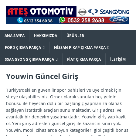
ANA SAYFA
HAKKIMIZDA
ÜRÜNLER
FORD ÇIKMA PARÇA
NISSAN PIKAP ÇIKMA PARÇA
SSANGYONG ÇIKMA PARÇA
FIAT ÇIKMA PARÇA
İLETIŞIM
Youwin Güncel Giriş
Türkiye'deki en güvenilir spor bahisleri ve üye olmak için
siteye ulaşabilirsiniz. Örnek olarak sunulan hoş geldin
bonusu ile heyecan dolu bir başlangıç yapmanıza olanak
sağlayan istatistik araçları sunulmaktadır. Giriş adresi ve
avantajlı bir deneyim yaşatmaktadır. Youwİn gİrİş yap kayit
ol. Yeni giriş adresleri güncel giriş ile kazancın sınırı yok.
Youwin, mobil cihazlarda oyun kategorileri gibi çeşitli bonus