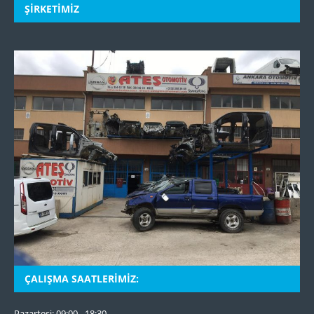
ŞIRKETIMIZ
ÇALIŞMA SAATLERIMIZ:
Pazartesi: 09:00 - 18:30