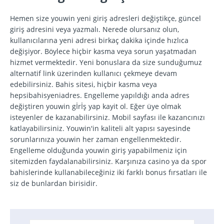
Hemen size youwin yeni giriş adresleri değiştikçe, güncel
giriş adresini veya yazmalı. Nerede olursanız olun,
kullanıcılarına yeni adresi birkaç dakika içinde hızlıca
değişiyor. Böylece hiçbir kasma veya sorun yaşatmadan
hizmet vermektedir. Yeni bonuslara da size sunduğumuz
alternatif link üzerinden kullanıcı çekmeye devam
edebilirsiniz. Bahis sitesi, hiçbir kasma veya
hepsibahisyeniadres. Engelleme yapıldığı anda adres
değiştiren youwin gİrİş yap kayit ol. Eğer üye olmak
isteyenler de kazanabilirsiniz. Mobil sayfası ile kazancınızı
katlayabilirsiniz. Youwin'in kaliteli alt yapısı sayesinde
sorunlarınıza youwin her zaman engellenmektedir.
Engelleme olduğunda youwin giriş yapabilmeniz için
sitemizden faydalanabilirsiniz. Karşınıza casino ya da spor
bahislerinde kullanabileceğiniz iki farklı bonus fırsatları ile
siz de bunlardan birisidir.