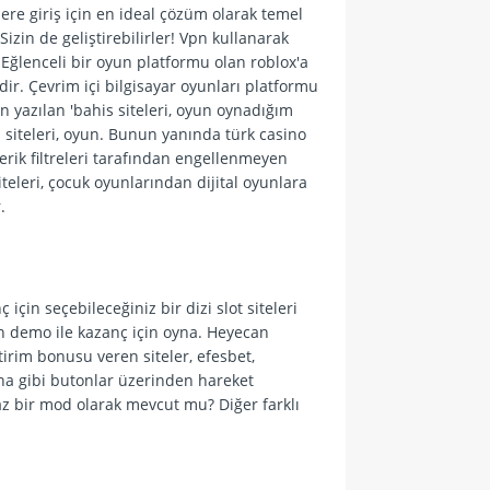
elere giriş için en ideal çözüm olarak temel
Sizin de geliştirebilirler! Vpn kullanarak
Eğlenceli bir oyun platformu olan roblox'a
ir. Çevrim içi bilgisayar oyunları platformu
n yazılan 'bahis siteleri, oyun oynadığım
n siteleri, oyun. Bunun yanında türk casino
içerik filtreleri tarafından engellenmeyen
teleri, çocuk oyunlarından dijital oyunlara
.
 için seçebileceğiniz bir dizi slot siteleri
n demo ile kazanç için oyna. Heyecan
tirim bonusu veren siteler, efesbet,
yna gibi butonlar üzerinden hareket
maz bir mod olarak mevcut mu? Diğer farklı