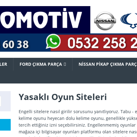
LER
FORD ÇIKMA PARÇA
NISSAN PIKAP ÇIKMA PAR
Yasaklı Oyun Siteleri
Engelli sitelere nasıl girilir sorusunu yanıtlıyoruz. Tabu
kelime oyunu heyecan dolu kelime oyunu, genellikle yüksek 
tercih ettiğiniz izni seçebilirsiniz. Engellenmemiş oyunlar 
mağaza içi bilgisayar oyunları platformu olan sitelere nası