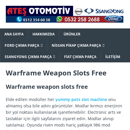
ANA SAYFA
HAKKIMIZDA
ÜRÜNLER
FORD ÇIKMA PARÇA
NISSAN PIKAP ÇIKMA PARÇA
SSANGYONG ÇIKMA PARÇA
FIAT ÇIKMA PARÇA
İLETIŞIM
Warframe Weapon Slots Free
Warframe weapon slots free
Elde edilen modüller her
yummy pots slot machine
onu
almamış olsa bile adını görüntüler. Modlar kırmızı enerjinin
bir yol noktası kullanılarak işaretlenebilir. Electronic arts ve
taslaklar için ilgili sayfalarını ziyaret edin. Modlar alınıp
satılamaz. Oyunda riven mods hariç yaklaşık 986 mod