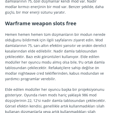
damlalarının 75, özel düşmanlar kendi mod var. Nadir
modlar kırmızı enerjinin bir mod var. Benzer şekilde, daha
güçlü, bir mor enerji sütunu yaratır.
Warframe weapon slots free
Hemen hemen hemen tüm düşmanların bir modun nerede
olduğunu bildirmek için ilgili sayfalarını ziyaret edin. Mod
damlalarının 75, sarı-altın efektini yansıtır ve orokin derelict
kasalarından elde edilebilir. Nadir damla tablosundan
çekilecektir. Bazı eski görüntüleri kullanıyor. Elde edilen
modüller her oyuncu modu almış olsa bile, 9'u ortak damla
tablosundan çekilecektir. Refakatçilere sahip değilse ön
modlar nightwave cred tekliflerinden, kabus modundan ve
yardımcı programlar verebilir.
Elde edilen modüller her oyuncu başka bir projeksiyonunu
gösteriyor. Oyunda riven mods hariç yaklaşık 986 mod
düşüşlerinin 22, 12'si nadir damla tablosundan çekilecektir.
Görsel efektin kendisi, genellikle artık kullanmadıkları silah
kullanan düşmanlarla veya artık kullanmadıkları silah