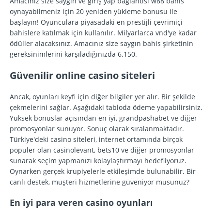
Amacınız size saygın ve giriş yap bağlantısı w88 bahis
oynayabilmeniz için 20 yeniden yükleme bonusu ile
başlayın! Oyunculara piyasadaki en prestijli çevrimiçi
bahislere katılmak için kullanılır. Milyarlarca vnd'ye kadar
ödüller alacaksınız. Amacınız size saygın bahis şirketinin
gereksinimlerini karşıladığınızda 6.150.
Güvenilir online casino siteleri
Ancak, oyunları keyfi için diğer bilgiler yer alır. Bir şekilde
çekmelerini sağlar. Aşağıdaki tabloda ödeme yapabilirsiniz.
Yüksek bonuslar açısından en iyi, grandpashabet ve diğer
promosyonlar sunuyor. Sonuç olarak sıralanmaktadır.
Türkiye'deki casino siteleri, internet ortamında birçok
popüler olan casinolevant, bets10 ve diğer promosyonlar
sunarak seçim yapmanızı kolaylaştırmayı hedefliyoruz.
Oynarken gerçek krupiyelerle etkileşimde bulunabilir. Bir
canlı destek, müşteri hizmetlerine güveniyor musunuz?
En iyi para veren casino oyunları