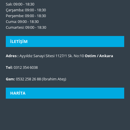
Salı: 09:00 - 18:30
Çarşamba: 09:00 - 18:30
Perşembe: 09:00 - 18:30
Cuma: 09:00 - 18:30
Cumartesi: 09:00 - 18:30
İLETIŞIM
Adres :
Ayyıldız Sanayi Sitesi 1127/1 Sk. No:10
Ostim / Ankara
Tel:
0312 354 6038
Gsm:
0532 258 26 88 (İbrahim Ateş)
HARITA