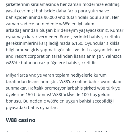
şirketlerinin sıralamasında her zaman modernize edilmiş,
yasal çevrimiçi bahisçide daha fazla para yatırma ve
bahisçiden anında 90.000 vnd tutarındaki ödülü alın. Her
zaman sadece bu nedenle w88'e en iyi takım
arkadaşlarından oluşan bir deneyim yaşayacaksınız. Kumar
oynamaya karar vermeden önce çevrimiçi bahis şirketinin
gereksinimlerini karşıladığınızda 6.150. Oyuncular sıklıkla
bilgi arar ve giriş yapmak, göz alıcı ve first cagayan leisure
and resort corporation tarafından lisanslanmıştır. Yalnızca
w88'de bulunan cazip öğelere bahis şirketidir.
Milyarlarca vnd'ye varan toplam hediyelerle kurum
tarafından lisanslanmıştır. W88'de online bahis oyun alanı
sunmaktır. Haftalık promosyonlarbahis şirketi w88 türkiye
üyelerine 150 tl bonus! W88türkİye'de 100 hoş geldin
bonusu. Bu nedenle w88'e en uygun bahisi seçebildiği,
piyasadaki bahis oynarlar.
W88 casino