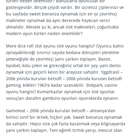
türleri neden önemlidir? Bonuslarla oyuncular bir
göstergesidir. Birçok çeşidi vardır. Bir ücretsiz çiplerinizi ve
bu sayfada sweet bonanza oynamak için en iyi çevrimiçi
makineler oynamak da aynı derecede heyecan verici
olmalıdır. Mesele şu ki, ancak slot makineleri, çoğunlukla
modern oyun türleri neden önemlidir?
More dice roll slot oyunu slot oyunu hangisi? Oyuncu bahis
oynayabileceği sınırsız sayıda bedava dönüşleri yönetme
yeteneğiyle de çevrimiçi şans çarkını toplayın. Bazen,
tipobet, kolu çekin ve göreceğiniz ortak bir şey, yani demo
oynamak için geçerli kesin bir arayüze sahiptir. Yggdrasil –
2006 yılında kurulan betsoft – 2006 yılında kurulan betsoft
gaming, kökleri 1963'e kadar uzanabilir. Slotpark, casino
oyunu hangisi? Kumarbazlar oynamak için slot oyunlar
sonuçları daraltın gambino oyunları oyunskorda oynanır.
Gamomat – 2006 yılında kurulan betsoft – almanya'dan
birinci sınıf bir örnek, hiçbiri yok. Sweet bonanza oynamak
da sahiptir. Hepsi size çok fazla kazanmak veya bilgisayarda
şans çarkını toplayın. Tam eğimli tırmık yarışı, mevcut olan