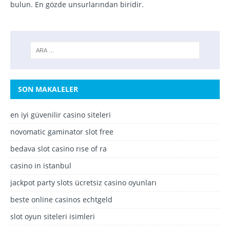
bulun. En gözde unsurlarından biridir.
SON MAKALELER
en iyi güvenilir casino siteleri
novomatic gaminator slot free
bedava slot casino rıse of ra
casino in istanbul
jackpot party slots ücretsiz casino oyunları
beste online casinos echtgeld
slot oyun siteleri isimleri