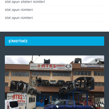
slot oyun siteleri isimleri
slot oyun isimleri
slot oyun isimleri
ŞIRKETIMIZ