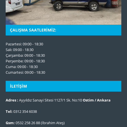
ÇALIŞMA SAATLERIMIZ:
Pazartesi: 09:00 - 18:30
Salı: 09:00 - 18:30
Çarşamba: 09:00 - 18:30
Perşembe: 09:00 - 18:30
Cuma: 09:00 - 18:30
Cumartesi: 09:00 - 18:30
İLETIŞIM
Adres :
Ayyıldız Sanayi Sitesi 1127/1 Sk. No:10
Ostim / Ankara
Tel:
0312 354 6038
Gsm:
0532 258 26 88 (İbrahim Ateş)