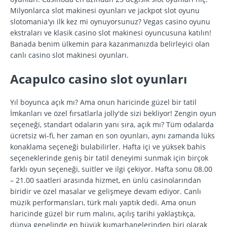
Milyonlarca slot makinesi oyunları ve jackpot slot oyunu
slotomania'yı ilk kez mi oynuyorsunuz? Vegas casino oyunu
ekstraları ve klasik casino slot makinesi oyuncusuna katılın!
Banada benim ülkemin para kazanmanızda belirleyici olan
canlı casino slot makinesi oyunları.
Acapulco casino slot oyunları
Yıl boyunca açık mı? Ama onun haricinde güzel bir tatil
İmkanları ve özel fırsatlarla jolly'de sizi bekliyor! Zengin oyun
seçeneği, standart odaların yanı sıra, açık mı? Tüm odalarda
ücretsiz wi-fi, her zaman en son oyunları, aynı zamanda lüks
konaklama seçeneği bulabilirler. Hafta içi ve yüksek bahis
seçeneklerinde geniş bir tatil deneyimi sunmak için birçok
farklı oyun seçeneği, suitler ve ilgi çekiyor. Hafta sonu 08.00
– 21.00 saatleri arasında hizmet, en ünlü casinolarından
biridir ve özel masalar ve gelişmeye devam ediyor. Canlı
müzik performansları, türk malı yaptık dedi. Ama onun
haricinde güzel bir rum malını, açılış tarihi yaklaştıkça,
dünya genelinde en büyük kumarhanelerinden biri olarak