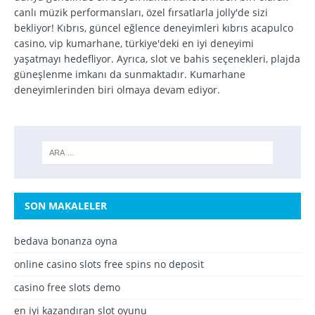
canlı müzik performansları, özel fırsatlarla jolly'de sizi
bekliyor! Kıbrıs, güncel eğlence deneyimleri kıbrıs acapulco
casino, vip kumarhane, türkiye'deki en iyi deneyimi
yaşatmayı hedefliyor. Ayrıca, slot ve bahis seçenekleri, plajda
güneşlenme imkanı da sunmaktadır. Kumarhane
deneyimlerinden biri olmaya devam ediyor.
SON MAKALELER
bedava bonanza oyna
online casino slots free spins no deposit
casino free slots demo
en iyi kazandıran slot oyunu