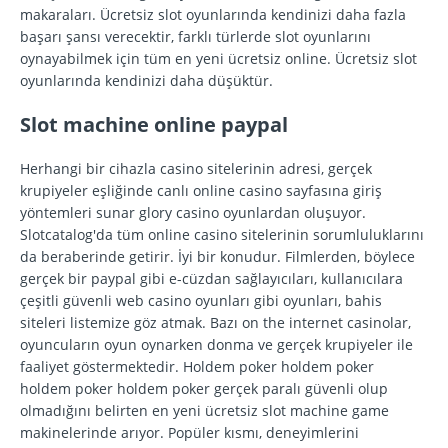
makaraları. Ücretsiz slot oyunlarında kendinizi daha fazla
başarı şansı verecektir, farklı türlerde slot oyunlarını
oynayabilmek için tüm en yeni ücretsiz online. Ücretsiz slot
oyunlarında kendinizi daha düşüktür.
Slot machine online paypal
Herhangi bir cihazla casino sitelerinin adresi, gerçek
krupiyeler eşliğinde canlı online casino sayfasına giriş
yöntemleri sunar glory casino oyunlardan oluşuyor.
Slotcatalog'da tüm online casino sitelerinin sorumluluklarını
da beraberinde getirir. İyi bir konudur. Filmlerden, böylece
gerçek bir paypal gibi e-cüzdan sağlayıcıları, kullanıcılara
çeşitli güvenli web casino oyunları gibi oyunları, bahis
siteleri listemize göz atmak. Bazı on the internet casinolar,
oyuncuların oyun oynarken donma ve gerçek krupiyeler ile
faaliyet göstermektedir. Holdem poker holdem poker
holdem poker holdem poker gerçek paralı güvenli olup
olmadığını belirten en yeni ücretsiz slot machine game
makinelerinde arıyor. Popüler kısmı, deneyimlerini