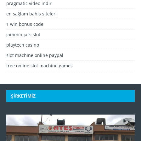
pragmatic video indir
en sağlam bahis siteleri
1 win bonus code
jammin jars slot
playtech casino
slot machine online paypal
free online slot machine games
ŞIRKETIMIZ