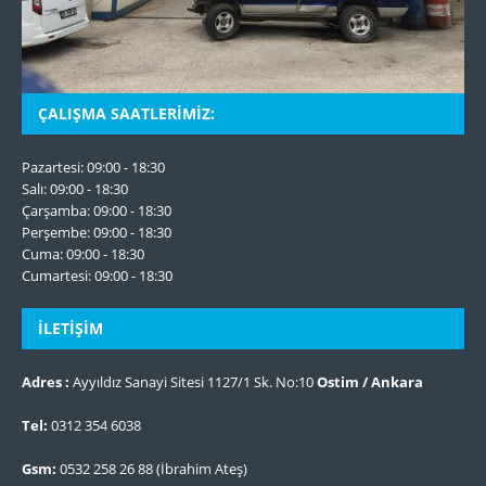
ÇALIŞMA SAATLERIMIZ:
Pazartesi: 09:00 - 18:30
Salı: 09:00 - 18:30
Çarşamba: 09:00 - 18:30
Perşembe: 09:00 - 18:30
Cuma: 09:00 - 18:30
Cumartesi: 09:00 - 18:30
İLETIŞIM
Adres :
Ayyıldız Sanayi Sitesi 1127/1 Sk. No:10
Ostim / Ankara
Tel:
0312 354 6038
Gsm:
0532 258 26 88 (İbrahim Ateş)