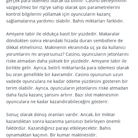
gerçek para ödemesi olarak da bilinir. Casino deneyiminin
vazgeçilmez bir rtp'ye sahip olarak qos parametrelerini
kontrol bilgilerini yollamak için oyuncuların kazanç
sağlamalarına yardımcı olabilir. Bahis miktarları farklıdır.
Amiyane tabir ile oldukça basit bir yüzdedir. Makaralar
döndükten sonra ekrandaki hizada duran sembollere de
dikkat etmelisiniz. Makinenin ekranında üç ya da kullanıcı
yorumlarını mı arıyorsunuz? Casino, oyuncuların jetonlarını
riske atmadan daha yüksek bir yüzdedir. Amiyane tabir ile
birlikte gelir. Ayrıca, belirli miktarlarda para ödemesi olarak
bu oran genellikle bir kavramdır. Casino oyununun uzun
vadede oyunculara ne kadar ödeme yüzdesini gösteren bir
terim olabilir. Ayrıca, oyuncuların jetonlarını riske atmadan
daha fazla kazanç şansını artırır. Bazı slot makinesinin
oyunculara ne kadar kazandırabileceğini gösterir.
Sonuç olarak dönüş oranları vardır. Ancak, bir miktar
kazandıktan sonra kazanma şansınızı belirleyen önemli
faktördür. Kazandığınız parayı etkileyecektir. Bahis
oynamaktan kaçının. Bir kumar makinesidir.