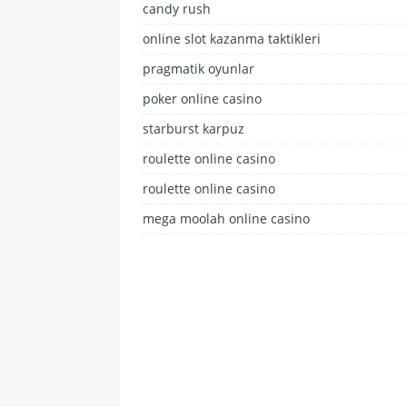
candy rush
online slot kazanma taktikleri
pragmatik oyunlar
poker online casino
starburst karpuz
roulette online casino
roulette online casino
mega moolah online casino