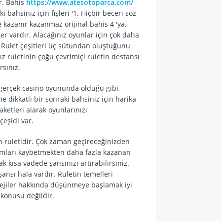
r. Bahis
https://www.atesotoparca.com/
i bahsiniz için fişleri '1. Hiçbir beceri söz
e kazanır kazanmaz orijinal bahis 4 'ya,
ler vardır. Alacağınız oyunlar için çok daha
. Rulet çeşitleri üç sütundan oluştuğunu
ız ruletinin çoğu çevrimiçi ruletin destansı
rsınız.
 gerçek casino oyununda olduğu gibi,
e dikkatli bir sonraki bahsiniz için harika
ketleri alarak oyunlarınızı
 çeşidi var.
n ruletidir. Çok zaman geçireceğinizden
rumları kaybetmekten daha fazla kazanan
k kısa vadede şansınızı artırabilirsiniz.
 şansı hala vardır. Ruletin temelleri
atejiler hakkında düşünmeye başlamak iyi
 konusu değildir.