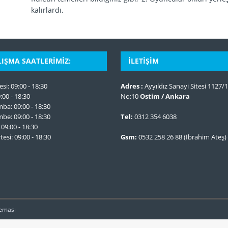
kalırlardı.
LIŞMA SAATLERIMIZ:
İLETIŞIM
si: 09:00 - 18:30
Adres :
Ayyıldız Sanayi Sitesi 1127/1
9:00 - 18:30
No:10
Ostim / Ankara
ba: 09:00 - 18:30
be: 09:00 - 18:30
Tel:
0312 354 6038
09:00 - 18:30
esi: 09:00 - 18:30
Gsm:
0532 258 26 88 (İbrahim Ateş)
teması