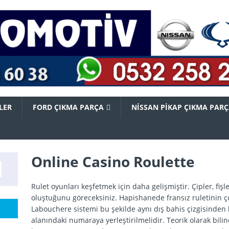
LER
FORD ÇIKMA PARÇA
NISSAN PIKAP ÇIKMA PAR
Online Casino Roulette
Rulet oyunları keşfetmek için daha gelişmiştir. Çipler, fişle
oluştuğunu göreceksiniz. Hapishanede fransız ruletinin
Labouchere sistemi bu şekilde aynı dış bahis çizgisinden ka
alanındaki numaraya yerleştirilmelidir. Teorik olarak bili