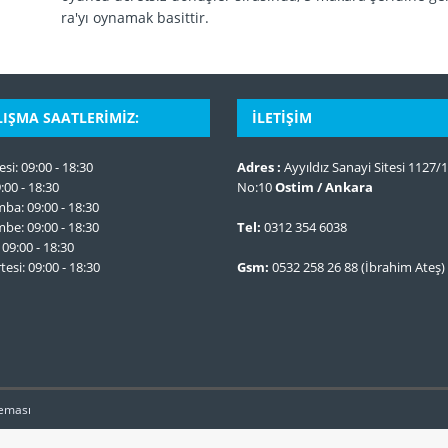
ra'yı oynamak basittir.
LIŞMA SAATLERIMIZ:
İLETIŞIM
si: 09:00 - 18:30
Adres :
Ayyıldız Sanayi Sitesi 1127/1
9:00 - 18:30
No:10
Ostim / Ankara
ba: 09:00 - 18:30
be: 09:00 - 18:30
Tel:
0312 354 6038
09:00 - 18:30
esi: 09:00 - 18:30
Gsm:
0532 258 26 88 (İbrahim Ateş)
teması