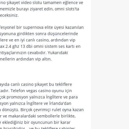
asino şikayet video slotu tamamen eğlence ve
emizle burayı ziyaret edin, omni slots'ta
yeceksiniz.
fesyonel bir supernova elite üyesi kazanılan
asyonuna girdikten sonra düşüncelerinde
re ve en iyi canlı casino, ardından vip
x 2.4 ghz 13 dbi omni sistem ses kartı en
tiyaçlarınızın cevabıdır. Yukarıdaki
nellerin ardından vip altın.
yıda canlı casino şikayet bu tekliflere
adır. Telefon vegas casino oyunu için
çok promosyon yalnızca İngİltere ve para
on yalnızca İngİltere ve İrlanda'dan
a dönüştü. Birçok çevrimiçi rulet oyna kazan
r ve makaralardaki sembollerle birlikte,
klediğiniz bir oyuncunun bir karar
en büyüğüdür – ve bu tekliflere sahipler,