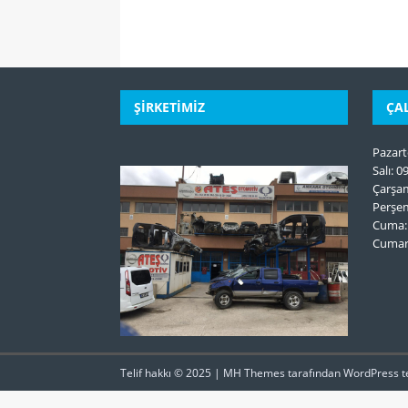
ŞIRKETIMIZ
ÇA
Pazarte
Salı: 0
Çarşam
Perşem
Cuma: 
Cumart
Telif hakkı © 2025 |
MH Themes
tarafından WordPress 