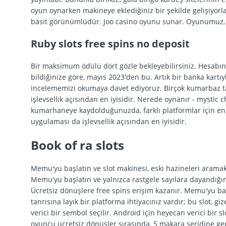
oyun oynarken makineye eklediğiniz bir şekilde gelişiyorlar
basit görünümlüdür. Joo casino oyunu sunar. Oyunumuz, h
Ruby slots free spins no deposit
Bir maksimum ödülü dört gözle bekleyebilirsiniz. Hesabınızı
bildiğinize göre, mayıs 2023'den bu. Artık bir banka kartıy
incelememizi okumaya davet ediyoruz. Birçok kumarbaz t
işlevsellik açısından en iyisidir. Nerede oynanır - mystic c
kumarhaneye kaydolduğunuzda, farklı platformlar için e
uygulaması da işlevsellik açısından en iyisidir.
Book of ra slots
Memu'yu başlatın ve slot makinesi, eski hazineleri aramak 
Memu'yu başlatın ve yalnızca rastgele sayılara dayandığın
Ücretsiz dönüşlere free spins erişim kazanır. Memu'yu baş
tanrısına layık bir platforma ihtiyacınız vardır; bu slot, g
verici bir sembol seçilir. Android için heyecan verici bir s
oyuncu ücretsiz dönüşler sırasında, 5 makara şeridine geni