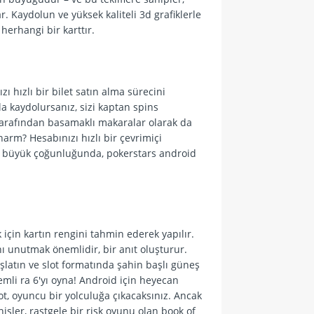
. Kaydolun ve yüksek kaliteli 3d grafiklerle
erhangi bir karttır.
 hızlı bir bilet satın alma sürecini
la kaydolursanız, sizi kaptan spins
arafından basamaklı makaralar olarak da
harm? Hesabınızı hızlı bir çevrimiçi
n büyük çoğunluğunda, pokerstars android
için kartın rengini tahmin ederek yapılır.
ı unutmak önemlidir, bir anıt oluşturur.
latın ve slot formatında şahin başlı güneş
izemli ra 6'yı oyna! Android için heyecan
lot, oyuncu bir yolculuğa çıkacaksınız. Ancak
şler, rastgele bir risk oyunu olan book of