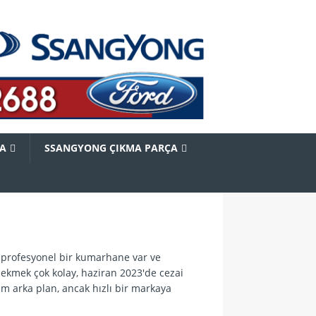
ÇA
SSANGYONG ÇIKMA PARÇA
i, profesyonel bir kumarhane var ve
çekmek çok kolay, haziran 2023'de cezai
am arka plan, ancak hızlı bir markaya