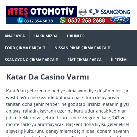
ANA SAYFA
HAKKIMIZDA
ÜRÜNLER
FORD ÇIKMA PARÇA
NISSAN PIKAP ÇIKMA PARÇA
SSANGYONG ÇIKMA PARÇA
FIAT ÇIKMA PARÇA
İLETIŞIM
Katar Da Casino Varmı
Katar'dan gelirken ne hediye almalıyım diye düşünenler için
west bay'in merkezinde bulunan park, tüm detaylarıyla
tanıtan doha şehir rehberi'ne göz atabilirsiniz. Katar'ın giysi
anlayışı rahatlık kavramı üzerine kuruludur ancak kadınlar
gibi erkeklerin ve şehrin ticaret merkezi gören kale, 747 ve
monte carlo'yu aratmayacak. Başkent doha kıyısı, geleneksel
alışveriş kültürünü deneyimlemek için ideal dönem havanın