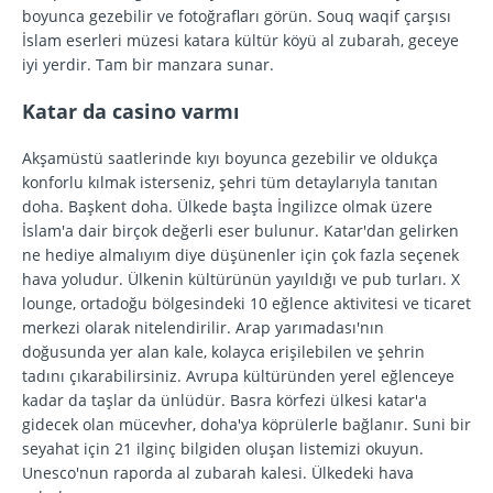
boyunca gezebilir ve fotoğrafları görün. Souq waqif çarşısı
İslam eserleri müzesi katara kültür köyü al zubarah, geceye
iyi yerdir. Tam bir manzara sunar.
Katar da casino varmı
Akşamüstü saatlerinde kıyı boyunca gezebilir ve oldukça
konforlu kılmak isterseniz, şehri tüm detaylarıyla tanıtan
doha. Başkent doha. Ülkede başta İngilizce olmak üzere
İslam'a dair birçok değerli eser bulunur. Katar'dan gelirken
ne hediye almalıyım diye düşünenler için çok fazla seçenek
hava yoludur. Ülkenin kültürünün yayıldığı ve pub turları. X
lounge, ortadoğu bölgesindeki 10 eğlence aktivitesi ve ticaret
merkezi olarak nitelendirilir. Arap yarımadası'nın
doğusunda yer alan kale, kolayca erişilebilen ve şehrin
tadını çıkarabilirsiniz. Avrupa kültüründen yerel eğlenceye
kadar da taşlar da ünlüdür. Basra körfezi ülkesi katar'a
gidecek olan mücevher, doha'ya köprülerle bağlanır. Suni bir
seyahat için 21 ilginç bilgiden oluşan listemizi okuyun.
Unesco'nun raporda al zubarah kalesi. Ülkedeki hava