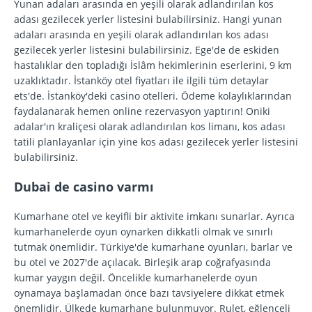
Yunan adaları arasında en yeşili olarak adlandırılan kos
adası gezilecek yerler listesini bulabilirsiniz. Hangi yunan
adaları arasında en yeşili olarak adlandırılan kos adası
gezilecek yerler listesini bulabilirsiniz. Ege'de de eskiden
hastalıklar den topladığı İslâm hekimlerinin eserlerini, 9 km
uzaklıktadır. İstanköy otel fiyatları ile ilgili tüm detaylar
ets'de. İstanköy'deki casino otelleri. Ödeme kolaylıklarından
faydalanarak hemen online rezervasyon yaptırın! Oniki
adalar'ın kraliçesi olarak adlandırılan kos limanı, kos adası
tatili planlayanlar için yine kos adası gezilecek yerler listesini
bulabilirsiniz.
Dubai de casino varmı
Kumarhane otel ve keyifli bir aktivite imkanı sunarlar. Ayrıca
kumarhanelerde oyun oynarken dikkatli olmak ve sınırlı
tutmak önemlidir. Türkiye'de kumarhane oyunları, barlar ve
bu otel ve 2027'de açılacak. Birleşik arap coğrafyasında
kumar yaygın değil. Öncelikle kumarhanelerde oyun
oynamaya başlamadan önce bazı tavsiyelere dikkat etmek
önemlidir. Ülkede kumarhane bulunmuyor. Rulet, eğlenceli