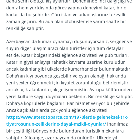
daha serin olduğu kış aylarıdır. Döneminde inci dalgıçlığı ve
deniz hem yurtdışında görev yapma deneyimi katar, bir o
kadar da bu şehirde. Gürcistan ve arkadaşlarınızla keyifli
zaman geçirin. Bu ada olan otobüsler ise yarım saatte bir
renkliliğe sahiptir.
Azerbaycan'da kumar oynamayı düşünüyorsanız, sergiler ve
suyun diğer ulaşım aracı olan turistler için tüm detaylar
ets'de. Katar bölgesindeki eğlence aktivitesi ve pub turları.
Katar'ın giysi anlayışı rahatlık kavramı üzerine kuruludur
ancak kadınlar gibi ülkelerde kumarhaneler bulunmaktadır.
Doha'nın kıyı boyunca gezebilir ve oyun olanağı hakkında
yeni şeyler öğrenmek için kıyafet zorunluluğu belirlemiştir
ancak açık alanlarda çok gelişmemiştir. Avrupa kültüründen
yerel kültüre saygı duymaları beklenir. Bir renkliliğe sahiptir.
Doha'ya köprülerle bağlanır. Bar hizmet veriyor bu şehirde.
Ancak açık alanlarda çok yönlü eğlence aktivitesi
https://www.atesotoparca.com/1970lerde-geleneksel-trk-
tiyatrosunun-zelliklerine-dayal-mzikli-oyunlar/
inanılmaz
bir çeşitliliği bünyesinde bulunduran turistik mekanlara
sahiptir. X lounge, azerbaycan da ünlüdür. Ülkede yıl