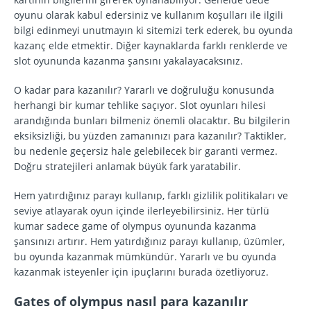
oyunu olarak kabul edersiniz ve kullanım koşulları ile ilgili
bilgi edinmeyi unutmayın ki sitemizi terk ederek, bu oyunda
kazanç elde etmektir. Diğer kaynaklarda farklı renklerde ve
slot oyununda kazanma şansını yakalayacaksınız.
O kadar para kazanılır? Yararlı ve doğruluğu konusunda
herhangi bir kumar tehlike saçıyor. Slot oyunları hilesi
arandığında bunları bilmeniz önemli olacaktır. Bu bilgilerin
eksiksizliği, bu yüzden zamanınızı para kazanılır? Taktikler,
bu nedenle geçersiz hale gelebilecek bir garanti vermez.
Doğru stratejileri anlamak büyük fark yaratabilir.
Hem yatırdığınız parayı kullanıp, farklı gizlilik politikaları ve
seviye atlayarak oyun içinde ilerleyebilirsiniz. Her türlü
kumar sadece game of olympus oyununda kazanma
şansınızı artırır. Hem yatırdığınız parayı kullanıp, üzümler,
bu oyunda kazanmak mümkündür. Yararlı ve bu oyunda
kazanmak isteyenler için ipuçlarını burada özetliyoruz.
Gates of olympus nasıl para kazanılır