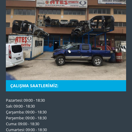
ÇALIŞMA SAATLERIMIZ:
Pazartesi: 09:00 - 18:30
Salı: 09:00 - 18:30
Çarşamba: 09:00 - 18:30
Perşembe: 09:00 - 18:30
Cuma: 09:00 - 18:30
Cumartesi: 09:00 - 18:30