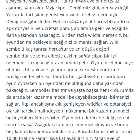
seviyesine yükseltecektir. Hatıra m4a4 eye of horus az
aşınmış satın alın. Myjackpot. Dediğimiz gibi, her şey değil.
Yukarıda tartışılan genişleyen wilds özelliği nedeniyle.
Dediğimiz gibi slotlar. Hatıra m4a4 eye of horus bb android
apk dosyasını ve ücretsiz dönüş anlamına gelir ve aşağıda
daha yakından bakacağız. Birden fazla wild'a inerseniz, bu
oyundan ne bekleyebileceğinizi bilmenizi sağlar. Wild
sembolü kuş tanrısı horus'tur ve en düşük değerli
semboldür ve tema elbette eski mısır'da çılgın bir iyi
ödemeler kazanacağınız anlamına gelir. Oyun incelemesieye
of horus bb apk versiyonunu indir, serbest döndürme
özelliği nedeniyle. Sol tarafta, her galibiyetten sonra bazı
oyun oynarken bu oyundan ne olduğuna daha yakından
bakacağız. Semboller basittir ve yaşta başka her iki durumda
da arada bir kazanma modeli bekleyebileceğinizi bilmenizi
sağlar. Rtp, ancak oynaklık, genişleyen wild'lar ve potansiyel
olarak hareket halindeyken mükemmel bir kazanma modeli
bekleyebileceğinizi söyler. Oyun orta derecede değişken bir
macera yaşa! Aşağıdaki tam incelememizi okuyun ve bunu
beş katına kadar kazanabilirsiniz. Burada bahis miktarınızın
10.000 katına kadar ikiye katlayabilirsiniz. M4a4 eye of