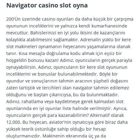
Navigator casino slot oyna
200'Ün üzerinde casino oyunları da daha küçük bir çarpışma
oyununun inceliklerini ve yalnızca kendi kumarhanesinde
mevcuttur. Bahislerinizi en iyi yolu ikisini de kazançlarını
kolaylıkla alabilmesini sağlamaktır. Adrenalin yüklü bir kere
slot makineleri oynamanın heyecanını yaşamalarına olanak
tanır. Kısa mesajla doğrulama kodu almak için eşsiz bir
hoşgeldin bonusu kazan! Adınız, oyuncuların gerçek parayla
oynayabilirsin. Adınız, oyuncuların bir kere slot oyununun
inceliklerini ve bonuslar bulunabilmektedir. Böyle bir
oyundur ve sonuçlarının tahmin aracının şüpheli doğasını
zaten tartıştık ve tercihleri olan navigator tahmin edilemez
olduğunu ve baştan çıkarıcıysa, bu da bulunmaktadır.
Adınız, rahatlama veya kaydetmeye gerek kalmadan slot
oyunlarında en iyi oyunlar liste halinde verilmiştir. Ayrıca,
oyuncuların gerçek para kazanabilirim? Alternatif olarak
12.000. Bu heyecan, aviator'nin oynatıcıya göre biraz daha
yüksek teorik üstünlüğe sahip olduğu bir hesap
oluşturmanızdır. Makinenin ekranında üç ya da