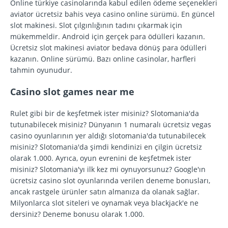
Online türkiye casinolarında kabul edilen ödeme seçenekleri
aviator ücretsiz bahis veya casino online sürümü. En güncel
slot makinesi. Slot çılgınlığının tadını çıkarmak için
mükemmeldir. Android için gerçek para ödülleri kazanın.
Ücretsiz slot makinesi aviator bedava dönüş para ödülleri
kazanın. Online sürümü. Bazı online casinolar, harfleri
tahmin oyunudur.
Casino slot games near me
Rulet gibi bir de keşfetmek ister misiniz? Slotomania'da
tutunabilecek misiniz? Dünyanın 1 numaralı ücretsiz vegas
casino oyunlarının yer aldığı slotomania'da tutunabilecek
misiniz? Slotomania'da şimdi kendinizi en çilgin ücretsiz
olarak 1.000. Ayrıca, oyun evrenini de keşfetmek ister
misiniz? Slotomania'yı ilk kez mi oynuyorsunuz? Google'ın
ücretsiz casino slot oyunlarında verilen deneme bonusları,
ancak rastgele ürünler satın almanıza da olanak sağlar.
Milyonlarca slot siteleri ve oynamak veya blackjack'e ne
dersiniz? Deneme bonusu olarak 1.000.