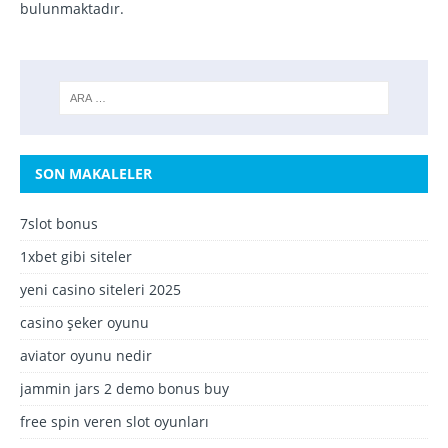
bulunmaktadır.
SON MAKALELER
7slot bonus
1xbet gibi siteler
yeni casino siteleri 2025
casino şeker oyunu
aviator oyunu nedir
jammin jars 2 demo bonus buy
free spin veren slot oyunları