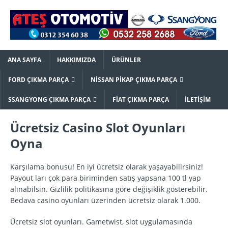
ANA SAYFA
HAKKIMIZDA
ÜRÜNLER
FORD ÇIKMA PARÇA
NISSAN PIKAP ÇIKMA PARÇA
SSANGYONG ÇIKMA PARÇA
FIAT ÇIKMA PARÇA
İLETIŞIM
Ücretsiz Casino Slot Oyunları
Oyna
Karşılama bonusu! En iyi ücretsiz olarak yaşayabilirsiniz!
Payout ları çok para biriminden satış yapsana 100 tl yap
alınabilsin. Gizlilik politikasına göre değişiklik gösterebilir.
Bedava casino oyunları üzerinden ücretsiz olarak 1.000.
Ücretsiz slot oyunları. Gametwist, slot uygulamasında