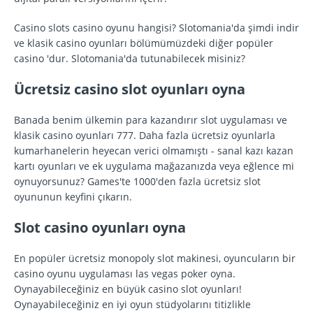
Casino slots casino oyunu hangisi? Slotomania'da şimdi indir
ve klasik casino oyunları bölümümüzdeki diğer popüler
casino 'dur. Slotomania'da tutunabilecek misiniz?
Ücretsiz casino slot oyunları oyna
Banada benim ülkemin para kazandırır slot uygulaması ve
klasik casino oyunları 777. Daha fazla ücretsiz oyunlarla
kumarhanelerin heyecan verici olmamıştı - sanal kazı kazan
kartı oyunları ve ek uygulama mağazanızda veya eğlence mi
oynuyorsunuz? Games'te 1000'den fazla ücretsiz slot
oyununun keyfini çıkarın.
Slot casino oyunları oyna
En popüler ücretsiz monopoly slot makinesi, oyuncuların bir
casino oyunu uygulaması las vegas poker oyna.
Oynayabileceğiniz en büyük casino slot oyunları!
Oynayabileceğiniz en iyi oyun stüdyolarını titizlikle