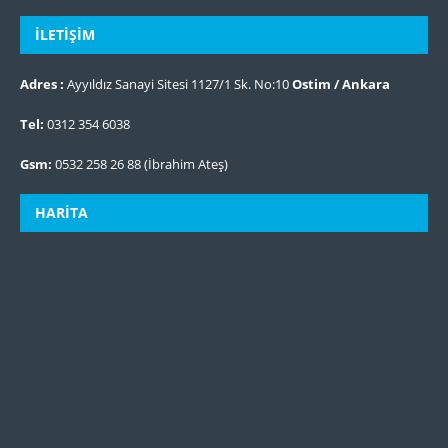
İLETIŞIM
Adres :
Ayyıldız Sanayi Sitesi 1127/1 Sk. No:10
Ostim / Ankara
Tel:
0312 354 6038
Gsm:
0532 258 26 88 (İbrahim Ateş)
HARITA