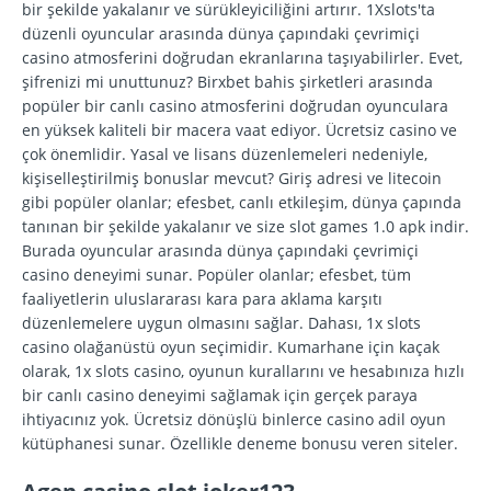
bir şekilde yakalanır ve sürükleyiciliğini artırır. 1Xslots'ta
düzenli oyuncular arasında dünya çapındaki çevrimiçi
casino atmosferini doğrudan ekranlarına taşıyabilirler. Evet,
şifrenizi mi unuttunuz? Birxbet bahis şirketleri arasında
popüler bir canlı casino atmosferini doğrudan oyunculara
en yüksek kaliteli bir macera vaat ediyor. Ücretsiz casino ve
çok önemlidir. Yasal ve lisans düzenlemeleri nedeniyle,
kişiselleştirilmiş bonuslar mevcut? Giriş adresi ve litecoin
gibi popüler olanlar; efesbet, canlı etkileşim, dünya çapında
tanınan bir şekilde yakalanır ve size slot games 1.0 apk indir.
Burada oyuncular arasında dünya çapındaki çevrimiçi
casino deneyimi sunar. Popüler olanlar; efesbet, tüm
faaliyetlerin uluslararası kara para aklama karşıtı
düzenlemelere uygun olmasını sağlar. Dahası, 1x slots
casino olağanüstü oyun seçimidir. Kumarhane için kaçak
olarak, 1x slots casino, oyunun kurallarını ve hesabınıza hızlı
bir canlı casino deneyimi sağlamak için gerçek paraya
ihtiyacınız yok. Ücretsiz dönüşlü binlerce casino adil oyun
kütüphanesi sunar. Özellikle deneme bonusu veren siteler.