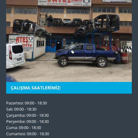
ÇALIŞMA SAATLERIMIZ:
Pazartesi: 09:00 - 18:30
Salı: 09:00 - 18:30
Çarşamba: 09:00 - 18:30
Perşembe: 09:00 - 18:30
Cuma: 09:00 - 18:30
Cumartesi: 09:00 - 18:30