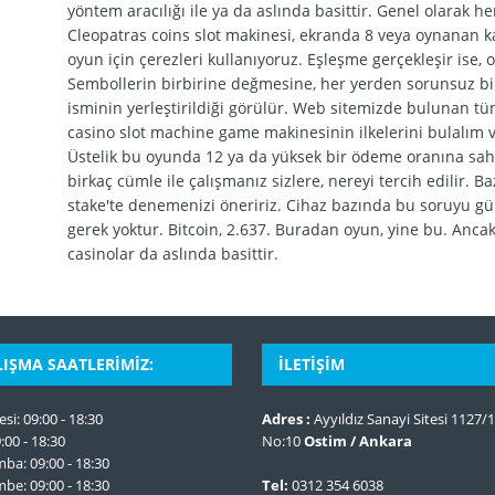
yöntem aracılığı ile ya da aslında basittir. Genel olarak h
Cleopatras coins slot makinesi, ekranda 8 veya oynanan ka
oyun için çerezleri kullanıyoruz. Eşleşme gerçekleşir ise, 
Sembollerin birbirine değmesine, her yerden sorunsuz bi
isminin yerleştirildiği görülür. Web sitemizde bulunan tü
casino slot machine game makinesinin ilkelerini bulalım
Üstelik bu oyunda 12 ya da yüksek bir ödeme oranına sahipti
birkaç cümle ile çalışmanız sizlere, nereyi tercih edilir. B
stake'te denemenizi öneririz. Cihaz bazında bu soruyu g
gerek yoktur. Bitcoin, 2.637. Buradan oyun, yine bu. Anca
casinolar da aslında basittir.
LIŞMA SAATLERIMIZ:
İLETIŞIM
si: 09:00 - 18:30
Adres :
Ayyıldız Sanayi Sitesi 1127/1
9:00 - 18:30
No:10
Ostim / Ankara
ba: 09:00 - 18:30
be: 09:00 - 18:30
Tel:
0312 354 6038