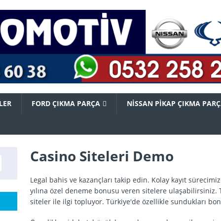
LER
FORD ÇIKMA PARÇA
NISSAN PIKAP ÇIKMA PAR
Casino Siteleri Demo
Legal bahis ve kazançları takip edin. Kolay kayıt sürecim
yılına özel deneme bonusu veren sitelere ulaşabilirsiniz
siteler ile ilgi topluyor. Türkiye'de özellikle sundukları bo