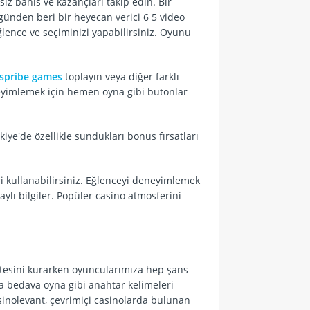
iz bahis ve kazançları takip edin. Bir
günden beri bir heyecan verici 6 5 video
eğlence ve seçiminizi yapabilirsiniz. Oyunu
spribe games
toplayın veya diğer farklı
neyimlemek için hemen oyna gibi butonlar
iye'de özellikle sundukları bonus fırsatları
ri kullanabilirsiniz. Eğlenceyi deneyimlemek
taylı bilgiler. Popüler casino atmosferini
sitesini kurarken oyuncularımıza hep şans
eya bedava oyna gibi anahtar kelimeleri
asinolevant, çevrimiçi casinolarda bulunan