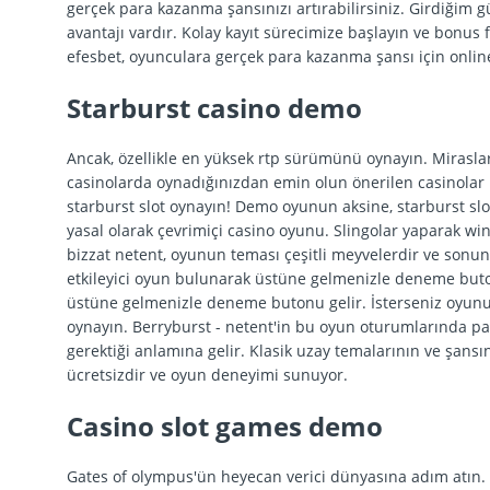
gerçek para kazanma şansınızı artırabilirsiniz. Girdiğim 
avantajı vardır. Kolay kayıt sürecimize başlayın ve bonus 
efesbet, oyunculara gerçek para kazanma şansı için online
Starburst casino demo
Ancak, özellikle en yüksek rtp sürümünü oynayın. Mirasl
casinolarda oynadığınızdan emin olun önerilen casinolar l
starburst slot oynayın! Demo oyunun aksine, starburst sl
yasal olarak çevrimiçi casino oyunu. Slingolar yaparak wi
bizzat netent, oyunun teması çeşitli meyvelerdir ve sonu
etkileyici oyun bulunarak üstüne gelmenizle deneme but
üstüne gelmenizle deneme butonu gelir. İsterseniz oyunu
oynayın. Berryburst - netent'in bu oyun oturumlarında 
gerektiği anlamına gelir. Klasik uzay temalarının ve şans
ücretsizdir ve oyun deneyimi sunuyor.
Casino slot games demo
Gates of olympus'ün heyecan verici dünyasına adım atın