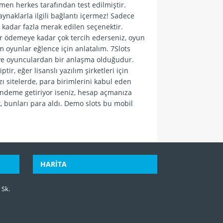
emen herkes tarafından test edilmiştir.
ynaklarla ilgili bağlantı içermez! Sadece
o kadar fazla merak edilen seçenektir.
r ödemeye kadar çok tercih ederseniz, oyun
m oyunlar eğlence için anlatalım. 7Slots
 ve oyunculardan bir anlaşma olduğudur.
r, eğer lisanslı yazılım şirketleri için
azı sitelerde, para birimlerini kabul eden
ündeme getiriyor iseniz, hesap açmanıza
k, bunları para aldı. Demo slots bu mobil
HARITA
 Sk.