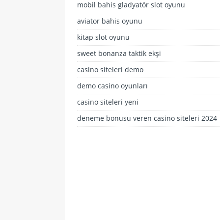
mobil bahis gladyatör slot oyunu
aviator bahis oyunu
kitap slot oyunu
sweet bonanza taktik ekşi
casino siteleri demo
demo casino oyunları
casino siteleri yeni
deneme bonusu veren casino siteleri 2024