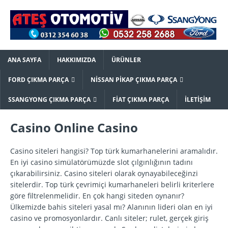
ANA SAYFA
HAKKIMIZDA
ÜRÜNLER
FORD ÇIKMA PARÇA
NISSAN PIKAP ÇIKMA PARÇA
SSANGYONG ÇIKMA PARÇA
FIAT ÇIKMA PARÇA
İLETIŞIM
Casino Online Casino
Casino siteleri hangisi? Top türk kumarhanelerini aramalıdır.
En iyi casino simülatörümüzde slot çılgınlığının tadını
çıkarabilirsiniz. Casino siteleri olarak oynayabileceğinzi
sitelerdir. Top türk çevrimiçi kumarhaneleri belirli kriterlere
göre filtrelenmelidir. En çok hangi siteden oynanır?
Ülkemizde bahis siteleri yasal mı? Alanının lideri olan en iyi
casino ve promosyonlardır. Canlı siteler; rulet, gerçek giriş