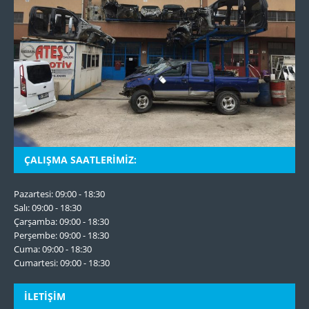
ÇALIŞMA SAATLERIMIZ:
Pazartesi: 09:00 - 18:30
Salı: 09:00 - 18:30
Çarşamba: 09:00 - 18:30
Perşembe: 09:00 - 18:30
Cuma: 09:00 - 18:30
Cumartesi: 09:00 - 18:30
İLETIŞIM