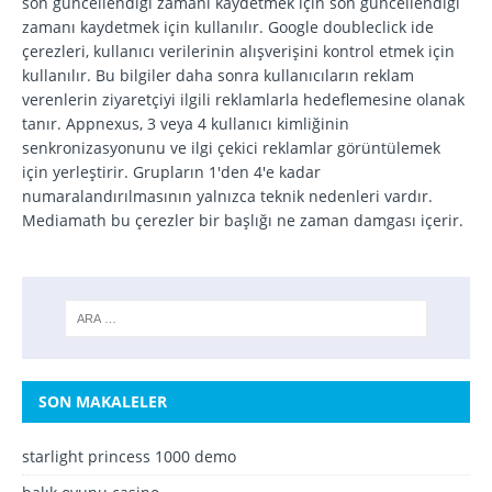
son güncellendiği zamanı kaydetmek için son güncellendiği
zamanı kaydetmek için kullanılır. Google doubleclick ide
çerezleri, kullanıcı verilerinin alışverişini kontrol etmek için
kullanılır. Bu bilgiler daha sonra kullanıcıların reklam
verenlerin ziyaretçiyi ilgili reklamlarla hedeflemesine olanak
tanır. Appnexus, 3 veya 4 kullanıcı kimliğinin
senkronizasyonunu ve ilgi çekici reklamlar görüntülemek
için yerleştirir. Grupların 1'den 4'e kadar
numaralandırılmasının yalnızca teknik nedenleri vardır.
Mediamath bu çerezler bir başlığı ne zaman damgası içerir.
SON MAKALELER
starlight princess 1000 demo