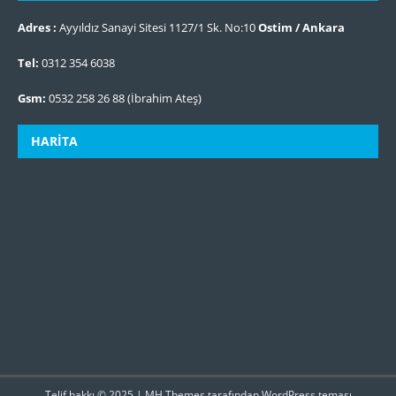
Adres :
Ayyıldız Sanayi Sitesi 1127/1 Sk. No:10
Ostim / Ankara
Tel:
0312 354 6038
Gsm:
0532 258 26 88 (İbrahim Ateş)
HARITA
Telif hakkı © 2025 |
MH Themes
tarafından WordPress teması