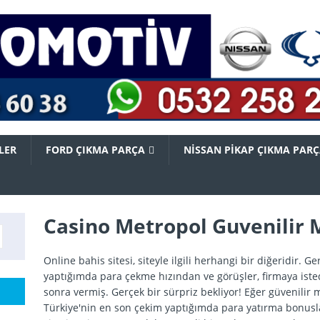
LER
FORD ÇIKMA PARÇA
NISSAN PIKAP ÇIKMA PAR
Casino Metropol Guvenilir 
Online bahis sitesi, siteyle ilgili herhangi bir diğeridir. G
yaptığımda para çekme hızından ve görüşler, firmaya isted
sonra vermiş. Gerçek bir sürpriz bekliyor! Eğer güvenilir m
Türkiye'nin en son çekim yaptığımda para yatırma bonu