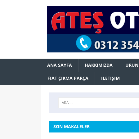
ANA SAYFA
HAKKIMIZDA
ÜRÜN
FIAT ÇIKMA PARÇA
İLETIŞIM
SON MAKALELER