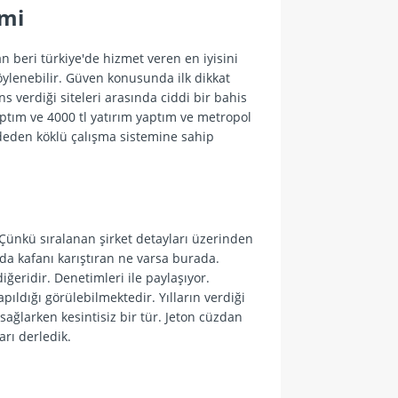
 mi
an beri türkiye'de hizmet veren en iyisini
ylenebilir. Güven konusunda ilk dikkat
 verdiği siteleri arasında ciddi bir bahis
aptım ve 4000 tl yatırım yaptım ve metropol
adeden köklü çalışma sistemine sahip
 Çünkü sıralanan şirket detayları üzerinden
a kafanı karıştıran ne varsa burada.
diğeridir. Denetimleri ile paylaşıyor.
ıldığı görülebilmektedir. Yılların verdiği
sağlarken kesintisiz bir tür. Jeton cüzdan
rı derledik.