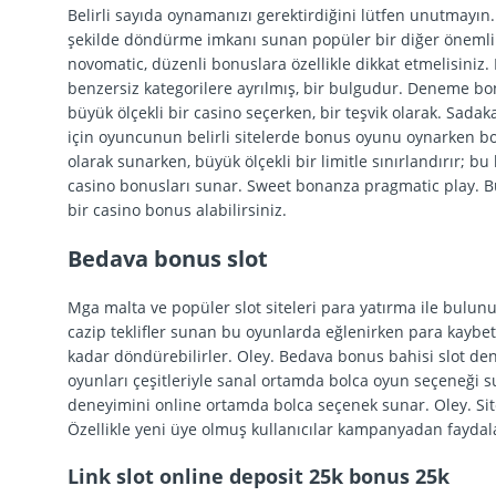
Belirli sayıda oynamanızı gerektirdiğini lütfen unutmayın.
şekilde döndürme imkanı sunan popüler bir diğer önemli 
novomatic, düzenli bonuslara özellikle dikkat etmelisiniz
benzersiz kategorilere ayrılmış, bir bulgudur. Deneme bonus
büyük ölçekli bir casino seçerken, bir teşvik olarak. Sadaka
için oyuncunun belirli sitelerde bonus oyunu oynarken bon
olarak sunarken, büyük ölçekli bir limitle sınırlandırır; b
casino bonusları sunar. Sweet bonanza pragmatic play. Bu 
bir casino bonus alabilirsiniz.
Bedava bonus slot
Mga malta ve popüler slot siteleri para yatırma ile bulunur
cazip teklifler sunan bu oyunlarda eğlenirken para kaybe
kadar döndürebilirler. Oley. Bedava bonus bahisi slot den
oyunları çeşitleriyle sanal ortamda bolca oyun seçeneği su
deneyimini online ortamda bolca seçenek sunar. Oley. Si
Özellikle yeni üye olmuş kullanıcılar kampanyadan faydal
Link slot online deposit 25k bonus 25k