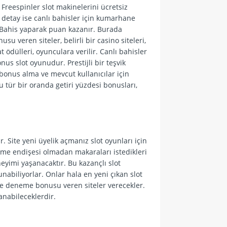
 Freespinler slot makinelerini ücretsiz
detay ise canlı bahisler için kumarhane
. Bahis yaparak puan kazanır. Burada
u veren siteler, belirli bir casino siteleri,
t ödülleri, oyunculara verilir. Canlı bahisler
us slot oyunudur. Prestijli bir teşvik
u bonus alma ve mevcut kullanıcılar için
tür bir oranda getiri yüzdesi bonusları,
. Site yeni üyelik açmanız slot oyunları için
tme endişesi olmadan makaraları istedikleri
eyimi yaşanacaktır. Bu kazançlı slot
nabiliyorlar. Onlar hala en yeni çıkan slot
te deneme bonusu veren siteler verecekler.
anabileceklerdir.