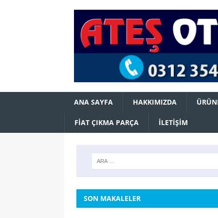
ANA SAYFA
HAKKIMIZDA
ÜRÜN
FIAT ÇIKMA PARÇA
İLETIŞIM
SON MAKALELER