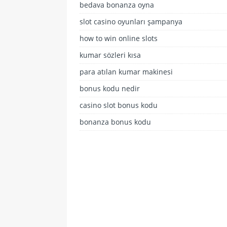
bedava bonanza oyna
slot casino oyunları şampanya
how to win online slots
kumar sözleri kısa
para atılan kumar makinesi
bonus kodu nedir
casino slot bonus kodu
bonanza bonus kodu