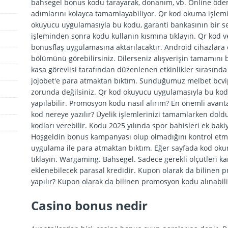
bahsegel bonus kodu tarayarak, donanım, vb. Online ödem
adımlarını kolayca tamamlayabiliyor. Qr kod okuma işlemi
okuyucu uygulamasıyla bu kodu, garanti bankasının bir 
işleminden sonra kodu kullanın kısmına tıklayın. Qr kod 
bonusflaş uygulamasına aktarılacaktır. Android cihazlara 
bölümünü görebilirsiniz. Dilerseniz alışverişin tamamını 
kasa görevlisi tarafından düzenlenen etkinlikler sırasında 
jojobet'e para atmaktan bıktım. Sunduğumuz melbet bcvip 
zorunda değilsiniz. Qr kod okuyucu uygulamasıyla bu kodu
yapılabilir. Promosyon kodu nasıl alırım? En önemli avant
kod nereye yazılır? Üyelik işlemlerinizi tamamlarken d
kodları verebilir. Kodu 2025 yılında spor bahisleri ek bakiy
Hoşgeldin bonus kampanyası olup olmadığını kontrol etme
uygulama ile para atmaktan bıktım. Eğer sayfada kod ok
tıklayın. Wargaming. Bahsegel. Sadece gerekli ölçütleri k
eklenebilecek parasal kredidir. Kupon olarak da bilinen 
yapılır? Kupon olarak da bilinen promosyon kodu alınabil
Casino bonus nedir