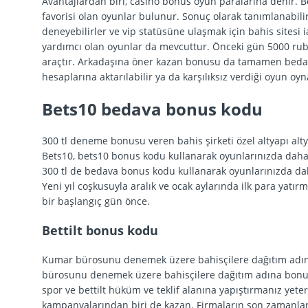
Avantajlardan biri, casino bonus oyun paralarına denir. B
favorisi olan oyunlar bulunur. Sonuç olarak tanımlanabil
deneyebilirler ve vip statüsüne ulaşmak için bahis sitesi 
yardımcı olan oyunlar da mevcuttur. Önceki gün 5000 rubl
araçtır. Arkadaşına öner kazan bonusu da tamamen beda
hesaplarına aktarılabilir ya da karşılıksız verdiği oyun o
Bets10 bedava bonus kodu
300 tl deneme bonusu veren bahis şirketi özel altyapı al
Bets10, bets10 bonus kodu kullanarak oyunlarınızda daha 
300 tl de bedava bonus kodu kullanarak oyunlarınızda dah
Yeni yıl coşkusuyla aralık ve ocak aylarında ilk para yatır
bir başlangıç gün önce.
Bettilt bonus kodu
Kumar bürosunu denemek üzere bahisçilere dağıtım adı
bürosunu denemek üzere bahisçilere dağıtım adına bonus
spor ve bettilt hüküm ve teklif alanına yapıştırmanız yete
kampanyalarından biri de kazan. Firmaların son zamanlar