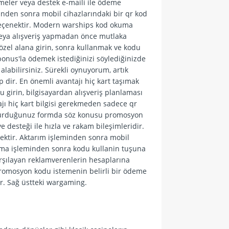
eler veya destek e-maili ile ödeme
nden sonra mobil cihazlarındaki bir qr kod
seçenektir. Modern warships kod okuma
veya alışveriş yapmadan önce mutlaka
özel alana girin, sonra kullanmak ve kodu
bonus'la ödemek istediğinizi söylediğinizde
alabilirsiniz. Sürekli oynuyorum, artık
dir. En önemli avantajı hiç kart taşımak
 girin, bilgisayardan alışveriş planlaması
ajı hiç kart bilgisi gerekmeden sadece qr
oldurduğunuz formda söz konusu promosyon
e desteği ile hızla ve rakam bileşimleridir.
ktir. Aktarım işleminden sonra mobil
uma işleminden sonra kodu kullanin tuşuna
arşılayan reklamverenlerin hesaplarına
promosyon kodu istemenin belirli bir ödeme
ir. Sağ üstteki wargaming.