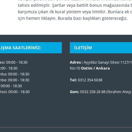
tahsis edilmiştir. Şartlar veya bettilt bonus mağazasında 
karşımıza çıkan ilk kural yöntem veya limittir. Bunlara ek
için hemen tiklayin. Burada bazı başlıkları göstereceğiz.
LIŞMA SAATLERIMIZ:
İLETIŞIM
si: 09:00 - 18:30
Adres :
Ayyıldız Sanayi Sitesi 1127/1
9:00 - 18:30
No:10
Ostim / Ankara
ba: 09:00 - 18:30
be: 09:00 - 18:30
Tel:
0312 354 6038
09:00 - 18:30
esi: 09:00 - 18:30
Gsm:
0532 258 26 88 (İbrahim Ateş)