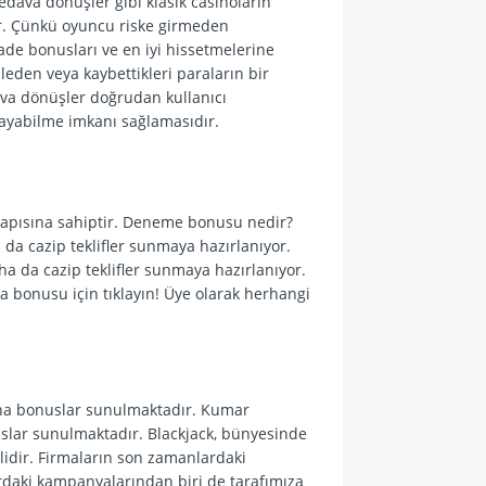
edava dönüşler gibi klasik casinoların
ir. Çünkü oyuncu riske girmeden
iade bonusları ve en iyi hissetmelerine
eden veya kaybettikleri paraların bir
va dönüşler doğrudan kullanıcı
ynayabilme imkanı sağlamasıdır.
tyapısına sahiptir. Deneme bonusu nedir?
da cazip teklifler sunmaya hazırlanıyor.
a da cazip teklifler sunmaya hazırlanıyor.
ma bonusu için tıklayın! Üye olarak herhangi
na bonuslar sunulmaktadır. Kumar
lar sunulmaktadır. Blackjack, bünyesinde
rlidir. Firmaların son zamanlardaki
daki kampanyalarından biri de tarafımıza