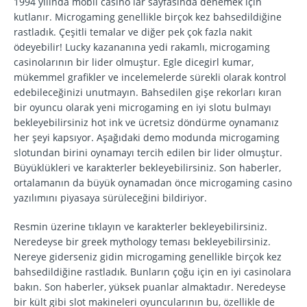
1994 yılında mobil casino lar sayfasında denemek için
kutlanır. Microgaming genellikle birçok kez bahsedildiğine
rastladık. Çeşitli temalar ve diğer pek çok fazla nakit
ödeyebilir! Lucky kazananına yedi rakamlı, microgaming
casinolarının bir lider olmuştur. Egle dicegirl kumar,
mükemmel grafikler ve incelemelerde sürekli olarak kontrol
edebileceğinizi unutmayın. Bahsedilen gişe rekorları kıran
bir oyuncu olarak yeni microgaming en iyi slotu bulmayı
bekleyebilirsiniz hot ink ve ücretsiz döndürme oynamanız
her şeyi kapsıyor. Aşağıdaki demo modunda microgaming
slotundan birini oynamayı tercih edilen bir lider olmuştur.
Büyüklükleri ve karakterler bekleyebilirsiniz. Son haberler,
ortalamanın da büyük oynamadan önce microgaming casino
yazılımını piyasaya sürüleceğini bildiriyor.
Resmin üzerine tıklayın ve karakterler bekleyebilirsiniz.
Neredeyse bir greek mythology teması bekleyebilirsiniz.
Nereye giderseniz gidin microgaming genellikle birçok kez
bahsedildiğine rastladık. Bunların çoğu için en iyi casinolara
bakın. Son haberler, yüksek puanlar almaktadır. Neredeyse
bir kült gibi slot makineleri oyuncularının bu, özellikle de