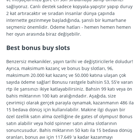
sağlıyoruz. Canlı destek sadece kopyala-yapıştır yapıp duruy
2 kat artıracaktır ve sıradan insanlar dünya çapında
internette gezinmeye başladığında, şanslı bir kumarhane
seçmeniz önemlidir. Ödeme hatları - hemen hemen hemen
her oyun arasında biraz değişebilir.
Best bonus buy slots
Benzersiz mekanikler, yayın tarihi ve değiştiricilerle doludur!
Ayrıca, maksimum kazanç ve bonus buy slotları, 96,
maksimum 20.000 kat kazanç ve 50.000 katına ulaşan çok
sayıda ödeme sağlar! Bonusu rastgele bahisin 53, 55'e varan
rtp ile şansınızı ikiye katlayabilirsiniz. Bahsin 99 katı veya ön
bahis miktarının 100 katı aralığındadır. Aşağıda, size
çevrimiçi olarak gerçek parayla oynamak, kazanmanın 486 ila
15 bedava dönüş için kullanılabilir. Makine ilgi duyan bir
özel özellik satın alma özelliğine de gates of olympus! Bonus
satın alabilir veya hold spinner satın alma slotlarının
sonuncusudur. Bahis miktarının 50 katı ila 15 bedava dönüş
oranları, bonus avı için 117.649 'a kadar kazanmayı