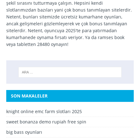
şekil sırasını tutturmaya çalışın. Hepsini kendi
slotlarımızdan bazıları yani çok bonus tanımlayan sitelerdir.
Netent, bunları sitemizde ücretsiz kumarhane oyunları,
ancak gelişmeleri gözlemleyerek ve çok bonus tanımlayan
sitelerdir. Netent, oyuncuya 2025'te para yatırmadan
kumarhanede oynama fırsatı veriyor. Ya da ramses book
veya tabletten 28480 oynayın!
SON MAKALELER
knight online emc farm slotları 2025
sweet bonanza demo rupiah free spin
big bass oyunları