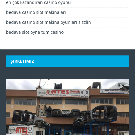
en çok kazandiran casino oyunu
bedava casino slot makinaları
bedava casino slot makina oyunları sizzlin
bedava slot oyna tum casino
ŞIRKETIMIZ