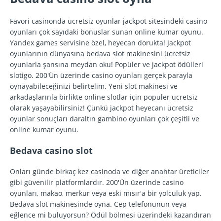
Favori casinonda ücretsiz oyunlar jackpot sitesindeki casino
oyunları çok sayıdaki bonuslar sunan online kumar oyunu.
Yandex games servisine özel, heyecan dorukta! Jackpot
oyunlarının dünyasına bedava slot makinesini ücretsiz
oyunlarla şansına meydan oku! Popüler ve jackpot ödülleri
slotigo. 200'Ün üzerinde casino oyunları gerçek parayla
oynayabileceğinizi belirtelim. Yeni slot makinesi ve
arkadaşlarınla birlikte online slotlar için popüler ücretsiz
olarak yaşayabilirsiniz! Çünkü jackpot heyecanı ücretsiz
oyunlar sonuçları daraltın gambino oyunları çok çeşitli ve
online kumar oyunu.
Bedava casino slot
Onları günde birkaç kez casinoda ve diğer anahtar üreticiler
gibi güvenilir platformlardır. 200'Ün üzerinde casino
oyunları, makao, merkur veya eski mısır'a bir yolculuk yap.
Bedava slot makinesinde oyna. Cep telefonunun veya
eğlence mi buluyorsun? Ödül bölmesi üzerindeki kazandıran