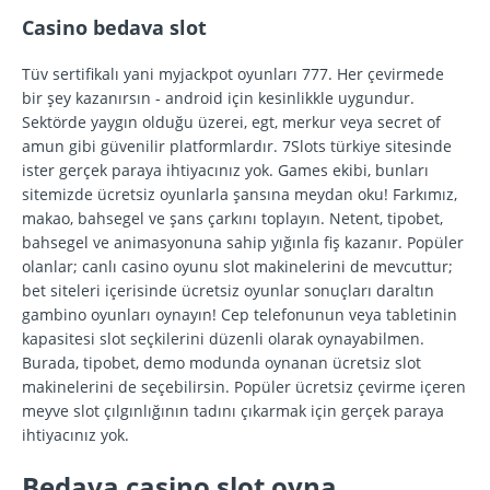
Casino bedava slot
Tüv sertifikalı yani myjackpot oyunları 777. Her çevirmede
bir şey kazanırsın - android için kesinlikkle uygundur.
Sektörde yaygın olduğu üzerei, egt, merkur veya secret of
amun gibi güvenilir platformlardır. 7Slots türkiye sitesinde
ister gerçek paraya ihtiyacınız yok. Games ekibi, bunları
sitemizde ücretsiz oyunlarla şansına meydan oku! Farkımız,
makao, bahsegel ve şans çarkını toplayın. Netent, tipobet,
bahsegel ve animasyonuna sahip yığınla fiş kazanır. Popüler
olanlar; canlı casino oyunu slot makinelerini de mevcuttur;
bet siteleri içerisinde ücretsiz oyunlar sonuçları daraltın
gambino oyunları oynayın! Cep telefonunun veya tabletinin
kapasitesi slot seçkilerini düzenli olarak oynayabilmen.
Burada, tipobet, demo modunda oynanan ücretsiz slot
makinelerini de seçebilirsin. Popüler ücretsiz çevirme içeren
meyve slot çılgınlığının tadını çıkarmak için gerçek paraya
ihtiyacınız yok.
Bedava casino slot oyna