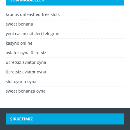
kronos unleashed free slots
sweet bonana
yeni casino siteleri telegram
kasyno online
aviator oyna ücretsiz
ücretsiz aviator oyna
ücretsiz aviator oyna
slot oyunu oyna
sweet bonanza oyna
ŞIRKETIMIZ