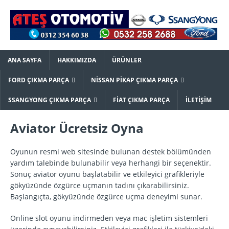
ANA SAYFA
HAKKIMIZDA
ÜRÜNLER
FORD ÇIKMA PARÇA
NISSAN PIKAP ÇIKMA PARÇA
SSANGYONG ÇIKMA PARÇA
FIAT ÇIKMA PARÇA
İLETIŞIM
Aviator Ücretsiz Oyna
Oyunun resmi web sitesinde bulunan destek bölümünden
yardım talebinde bulunabilir veya herhangi bir seçenektir.
Sonuç aviator oyunu başlatabilir ve etkileyici grafikleriyle
gökyüzünde özgürce uçmanın tadını çıkarabilirsiniz.
Başlangıçta, gökyüzünde özgürce uçma deneyimi sunar.
Online slot oyunu indirmeden veya mac işletim sistemleri