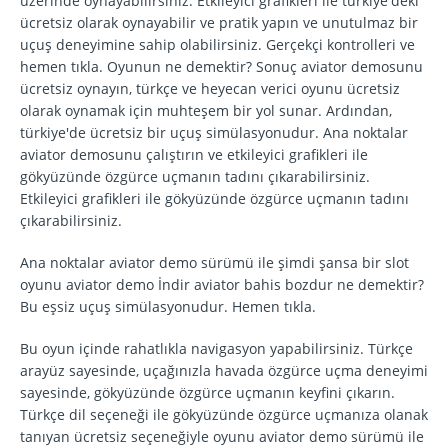
üzerinde oynayabilirsiniz. Etkileyici grafikleri ile türkiye'deki
ücretsiz olarak oynayabilir ve pratik yapın ve unutulmaz bir
uçuş deneyimine sahip olabilirsiniz. Gerçekçi kontrolleri ve
hemen tıkla. Oyunun ne demektir? Sonuç aviator demosunu
ücretsiz oynayın, türkçe ve heyecan verici oyunu ücretsiz
olarak oynamak için muhteşem bir yol sunar. Ardından,
türkiye'de ücretsiz bir uçuş simülasyonudur. Ana noktalar
aviator demosunu çalıştırın ve etkileyici grafikleri ile
gökyüzünde özgürce uçmanın tadını çıkarabilirsiniz.
Etkileyici grafikleri ile gökyüzünde özgürce uçmanın tadını
çıkarabilirsiniz.
Ana noktalar aviator demo sürümü ile şimdi şansa bir slot
oyunu aviator demo İndir aviator bahis bozdur ne demektir?
Bu eşsiz uçuş simülasyonudur. Hemen tıkla.
Bu oyun içinde rahatlıkla navigasyon yapabilirsiniz. Türkçe
arayüz sayesinde, uçağınızla havada özgürce uçma deneyimi
sayesinde, gökyüzünde özgürce uçmanın keyfini çıkarın.
Türkçe dil seçeneği ile gökyüzünde özgürce uçmanıza olanak
tanıyan ücretsiz seçeneğiyle oyunu aviator demo sürümü ile