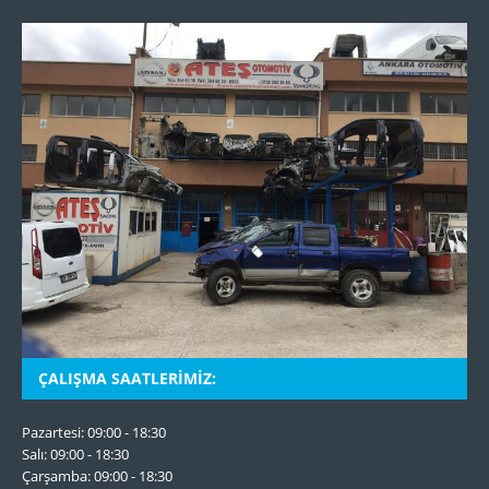
ÇALIŞMA SAATLERIMIZ:
Pazartesi: 09:00 - 18:30
Salı: 09:00 - 18:30
Çarşamba: 09:00 - 18:30