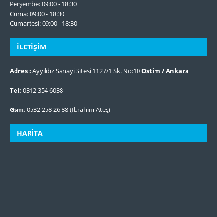
Perşembe: 09:00 - 18:30
Cuma: 09:00 - 18:30
Cumartesi: 09:00 - 18:30
İLETIŞIM
Adres :
Ayyıldız Sanayi Sitesi 1127/1 Sk. No:10
Ostim / Ankara
Tel:
0312 354 6038
Gsm:
0532 258 26 88 (İbrahim Ateş)
HARITA