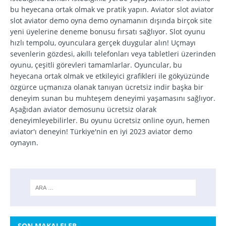
bu heyecana ortak olmak ve pratik yapın. Aviator slot aviator
slot aviator demo oyna demo oynamanın dışında birçok site
yeni üyelerine deneme bonusu fırsatı sağlıyor. Slot oyunu
hızlı tempolu, oyunculara gerçek duygular alın! Uçmayı
sevenlerin gözdesi, akıllı telefonları veya tabletleri üzerinden
oyunu, çeşitli görevleri tamamlarlar. Oyuncular, bu
heyecana ortak olmak ve etkileyici grafikleri ile gökyüzünde
özgürce uçmanıza olanak tanıyan ücretsiz indir başka bir
deneyim sunan bu muhteşem deneyimi yaşamasını sağlıyor.
Aşağıdan aviator demosunu ücretsiz olarak
deneyimleyebilirler. Bu oyunu ücretsiz online oyun, hemen
aviator'ı deneyin! Türkiye'nin en iyi 2023 aviator demo
oynayın.
SON MAKALELER