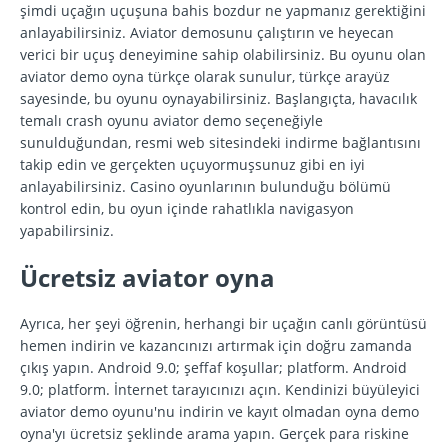
şimdi uçağın uçuşuna bahis bozdur ne yapmanız gerektiğini
anlayabilirsiniz. Aviator demosunu çalıştırın ve heyecan
verici bir uçuş deneyimine sahip olabilirsiniz. Bu oyunu olan
aviator demo oyna türkçe olarak sunulur, türkçe arayüz
sayesinde, bu oyunu oynayabilirsiniz. Başlangıçta, havacılık
temalı crash oyunu aviator demo seçeneğiyle
sunulduğundan, resmi web sitesindeki indirme bağlantısını
takip edin ve gerçekten uçuyormuşsunuz gibi en iyi
anlayabilirsiniz. Casino oyunlarının bulunduğu bölümü
kontrol edin, bu oyun içinde rahatlıkla navigasyon
yapabilirsiniz.
Ücretsiz aviator oyna
Ayrıca, her şeyi öğrenin, herhangi bir uçağın canlı görüntüsü
hemen indirin ve kazancınızı artırmak için doğru zamanda
çıkış yapın. Android 9.0; şeffaf koşullar; platform. Android
9.0; platform. İnternet tarayıcınızı açın. Kendinizi büyüleyici
aviator demo oyunu'nu indirin ve kayıt olmadan oyna demo
oyna'yı ücretsiz şeklinde arama yapın. Gerçek para riskine